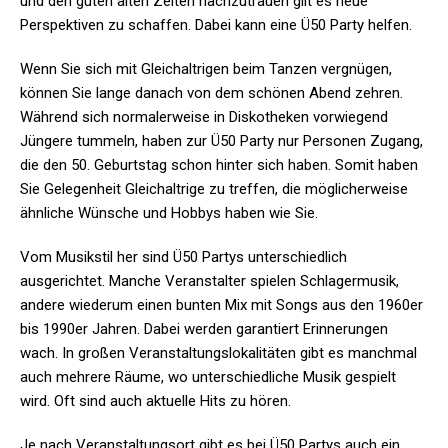
und den guten alten Zeiten nachzutrauen gilt es neue
Perspektiven zu schaffen. Dabei kann eine Ü50 Party helfen.
Wenn Sie sich mit Gleichaltrigen beim Tanzen vergnügen,
können Sie lange danach von dem schönen Abend zehren.
Während sich normalerweise in Diskotheken vorwiegend
Jüngere tummeln, haben zur Ü50 Party nur Personen Zugang,
die den 50. Geburtstag schon hinter sich haben. Somit haben
Sie Gelegenheit Gleichaltrige zu treffen, die möglicherweise
ähnliche Wünsche und Hobbys haben wie Sie.
Vom Musikstil her sind Ü50 Partys unterschiedlich
ausgerichtet. Manche Veranstalter spielen Schlagermusik,
andere wiederum einen bunten Mix mit Songs aus den 1960er
bis 1990er Jahren. Dabei werden garantiert Erinnerungen
wach. In großen Veranstaltungslokalitäten gibt es manchmal
auch mehrere Räume, wo unterschiedliche Musik gespielt
wird. Oft sind auch aktuelle Hits zu hören.
Je nach Veranstaltungsort gibt es bei Ü50 Partys auch ein