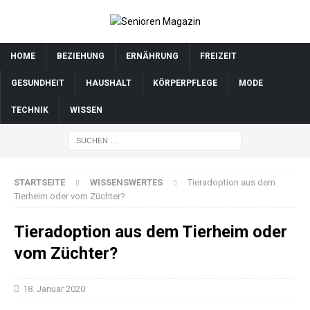
HOME
BEZIEHUNG
ERNÄHRUNG
FREIZEIT
GESUNDHEIT
HAUSHALT
KÖRPERPFLEGE
MODE
TECHNIK
WISSEN
STARTSEITE
WISSENSWERTES
Tieradoption aus dem
Tierheim oder vom Züchter?
Tieradoption aus dem Tierheim oder
vom Züchter?
18. Januar 2020