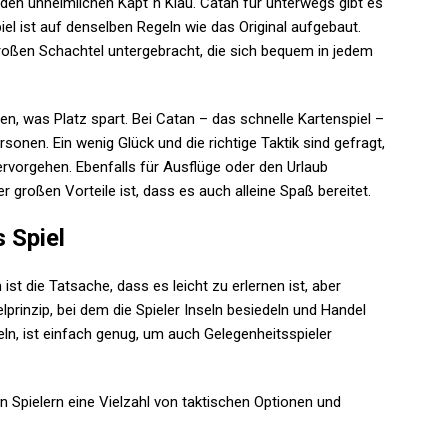
 den unheimlichen Käpt´n Klau. Catan für unterwegs gibt es
el ist auf denselben Regeln wie das Original aufgebaut.
o großen Schachtel untergebracht, die sich bequem in jedem
den, was Platz spart. Bei Catan – das schnelle Kartenspiel –
sonen. Ein wenig Glück und die richtige Taktik sind gefragt,
ervorgehen. Ebenfalls für Ausflüge oder den Urlaub
er großen Vorteile ist, dass es auch alleine Spaß bereitet.
s Spiel
ist die Tatsache, dass es leicht zu erlernen ist, aber
lprinzip, bei dem die Spieler Inseln besiedeln und Handel
, ist einfach genug, um auch Gelegenheitsspieler
n Spielern eine Vielzahl von taktischen Optionen und