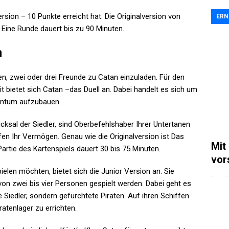
ersion – 10 Punkte erreicht hat. Die Originalversion von
ER
t. Eine Runde dauert bis zu 90 Minuten.
n
en, zwei oder drei Freunde zu Catan einzuladen. Für den
 bietet sich Catan –das Duell an. Dabei handelt es sich um
tentum aufzubauen.
cksal der Siedler, sind Oberbefehlshaber Ihrer Untertanen
n Ihr Vermögen. Genau wie die Originalversion ist Das
Mit
Partie des Kartenspiels dauert 30 bis 75 Minuten.
vor
elen möchten, bietet sich die Junior Version an. Sie
von zwei bis vier Personen gespielt werden. Dabei geht es
 Siedler, sondern gefürchtete Piraten. Auf ihren Schiffen
atenlager zu errichten.