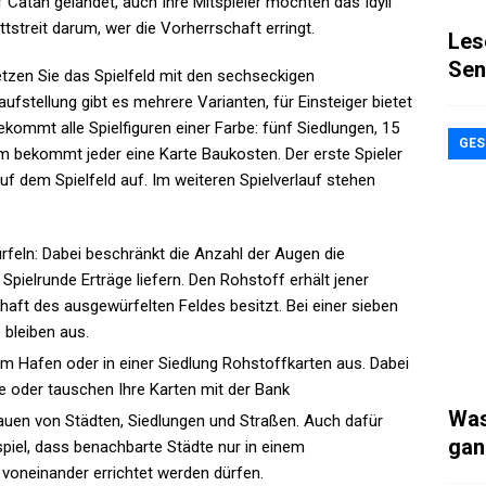
f Catan gelandet, auch Ihre Mitspieler möchten das Idyll
streit darum, wer die Vorherrschaft erringt.
Les
Sen
tzen Sie das Spielfeld mit den sechseckigen
fstellung gibt es mehrere Varianten, für Einsteiger bietet
ekommt alle Spielfiguren einer Farbe: fünf Siedlungen, 15
GES
m bekommt jeder eine Karte Baukosten. Der erste Spieler
uf dem Spielfeld auf. Im weiteren Spielverlauf stehen
feln: Dabei beschränkt die Anzahl der Augen die
Spielrunde Erträge liefern. Den Rohstoff erhält jener
chaft des ausgewürfelten Feldes besitzt. Bei einer sieben
 bleiben aus.
m Hafen oder in einer Siedlung Rohstoffkarten aus. Dabei
e oder tauschen Ihre Karten mit der Bank
Was
Bauen von Städten, Siedlungen und Straßen. Auch dafür
gan
piel, dass benachbarte Städte nur in einem
oneinander errichtet werden dürfen.