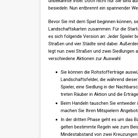
unbekannte Insel. Doch nicht nur Sie sind au
besiedeln. Nun entbrennt ein spannender Wett
Bevor Sie mit dem Spiel beginnen können, se
Landschaftskarten zusammen. Für die Startau
es sich folgende Version an: Jeder Spieler b
Straßen und vier Städte sind dabei. Außerde
legt nun zwei Straßen und zwei Siedlungen a
verschiedene Aktionen zur Auswahl:
Sie können die Rohstofferträge auswür
Landschaftsfelder, die während dieser 
Spieler, eine Siedlung in der Nachbars
treten Räuber in Aktion und die Erträge
Beim Handeln tauschen Sie entweder i
machen Sie Ihren Mitspielern Angebot
In der dritten Phase geht es um das 
gelten bestimmte Regeln wie zum Beis
Mindestabstand von zwei Kreuzungen v