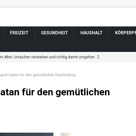
FREIZEIT
GESUNDHEIT
HAUSHALT
KÖRPERP
im Alter: Ursachen verstehen und richtig damit umgehen
spiel Catan für den gemütlichen Nachmittag
ngen im Alter: Welche harmlos sind und wann Sie zum Arzt sollten
Catan für den gemütlichen
tsveränderung bei Parkinson: Wenn sich Wesen und Gefühle
ännerfrisuren für graue und weiße Haare
KÖRPERPFLEGE
t durch Schlaganfall: Wenn sich das Wesen verändert