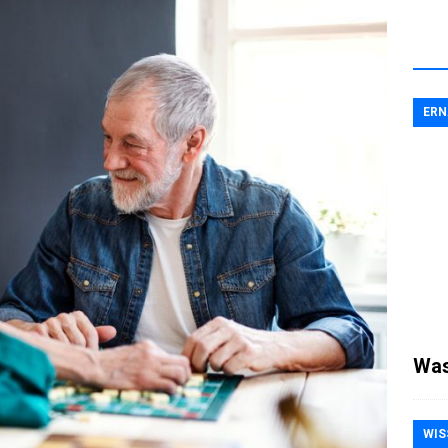
ER
Was
WIS