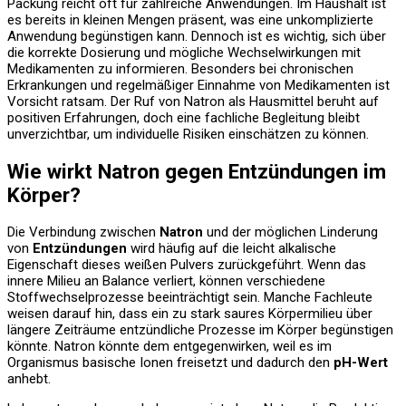
Packung reicht oft für zahlreiche Anwendungen. Im Haushalt ist
es bereits in kleinen Mengen präsent, was eine unkomplizierte
Anwendung begünstigen kann. Dennoch ist es wichtig, sich über
die korrekte Dosierung und mögliche Wechselwirkungen mit
Medikamenten zu informieren. Besonders bei chronischen
Erkrankungen und regelmäßiger Einnahme von Medikamenten ist
Vorsicht ratsam. Der Ruf von Natron als Hausmittel beruht auf
positiven Erfahrungen, doch eine fachliche Begleitung bleibt
unverzichtbar, um individuelle Risiken einschätzen zu können.
Wie wirkt
Natron gegen Entzündungen im
Körper
?
Die Verbindung zwischen
Natron
und der möglichen Linderung
von
Entzündungen
wird häufig auf die leicht alkalische
Eigenschaft dieses weißen Pulvers zurückgeführt. Wenn das
innere Milieu an Balance verliert, können verschiedene
Stoffwechselprozesse beeinträchtigt sein. Manche Fachleute
weisen darauf hin, dass ein zu stark saures Körpermilieu über
längere Zeiträume entzündliche Prozesse im Körper begünstigen
könnte. Natron könnte dem entgegenwirken, weil es im
Organismus basische Ionen freisetzt und dadurch den
pH-Wert
anhebt.