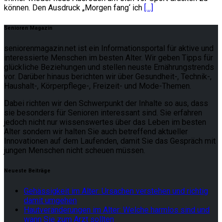
können. Den Ausdruck „Morgen fang‘ ich
[…]
Senioren Magazin
seniorenmagazin.net ist ein Informationsportal für aktive und
interessierte Menschen im besten Alter. Wir geben Tipps für
glückliche Beziehungen und stellen neuste Ernährungstrends
vor. Darüber hinaus berichten wir über Gesundheit-, Technik-,
Haushalt-, Körperpflege-, Freizeit- und Mode-Themen.
Dabei richten wir den Schwerpunkt der Inhalte so aus, dass
sie besonders für Senioren interessant sind. Sie erfahren
jedoch nicht nur wissenswertes über das Leben im besten
Alter sondern wir halten Sie auch betreffend aktueller
Innovationen auf dem Laufenden, damit Sie das Gespräch mit
jungen Menschen nicht scheuen müssen.
Neueste Beiträge
Gehässigkeit im Alter: Ursachen verstehen und richtig
damit umgehen
Hautveränderungen im Alter: Welche harmlos sind und
wann Sie zum Arzt sollten