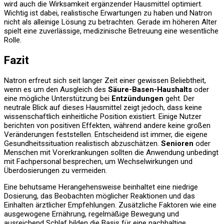
wird auch die Wirksamkeit ergänzender Hausmittel optimiert.
Wichtig ist dabei, realistische Erwartungen zu haben und Natron
nicht als alleinige Lösung zu betrachten. Gerade im höheren Alter
spielt eine zuverlässige, medizinische Betreuung eine wesentliche
Rolle.
Fazit
Natron erfreut sich seit langer Zeit einer gewissen Beliebtheit,
wenn es um den Ausgleich des
Säure-Basen-Haushalts
oder
eine mögliche Unterstützung bei
Entzündungen
geht. Der
neutrale Blick auf dieses Hausmittel zeigt jedoch, dass keine
wissenschaftlich einheitliche Position existiert. Einige Nutzer
berichten von positiven Effekten, während andere keine großen
Veränderungen feststellen. Entscheidend ist immer, die eigene
Gesundheitssituation realistisch abzuschätzen.
Senioren
oder
Menschen mit Vorerkrankungen sollten die Anwendung unbedingt
mit Fachpersonal besprechen, um Wechselwirkungen und
Überdosierungen zu vermeiden.
Eine behutsame Herangehensweise beinhaltet eine niedrige
Dosierung, das Beobachten möglicher Reaktionen und das
Einhalten ärztlicher Empfehlungen. Zusätzliche Faktoren wie eine
ausgewogene Ernährung, regelmäßige Bewegung und
ausreichend Schlaf bilden die Basis für eine nachhaltige