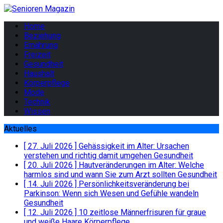
Home
Beziehung
Ernährung
Freizeit
Gesundheit
Haushalt
Körperpflege
Mode
Technik
Wissen
Aktuelles
[ 27. Juli 2026 ]
Gehässigkeit im Alter: Ursachen
verstehen und richtig damit umgehen
Gesundheit
[ 20. Juli 2026 ]
Hautveränderungen im Alter: Welche
harmlos sind und wann Sie zum Arzt sollten
Gesundheit
[ 14. Juli 2026 ]
Persönlichkeitsveränderung bei
Parkinson: Wenn sich Wesen und Gefühle wandeln
Gesundheit
[ 12. Juli 2026 ]
10 zeitlose Männerfrisuren für graue
und weiße Haare
Körperpflege