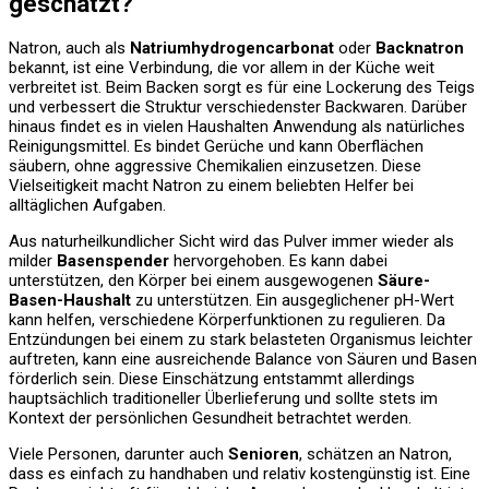
geschätzt?
Natron, auch als
Natriumhydrogencarbonat
oder
Backnatron
bekannt, ist eine Verbindung, die vor allem in der Küche weit
verbreitet ist. Beim Backen sorgt es für eine Lockerung des Teigs
und verbessert die Struktur verschiedenster Backwaren. Darüber
hinaus findet es in vielen Haushalten Anwendung als natürliches
Reinigungsmittel. Es bindet Gerüche und kann Oberflächen
säubern, ohne aggressive Chemikalien einzusetzen. Diese
Vielseitigkeit macht Natron zu einem beliebten Helfer bei
alltäglichen Aufgaben.
Aus naturheilkundlicher Sicht wird das Pulver immer wieder als
milder
Basenspender
hervorgehoben. Es kann dabei
unterstützen, den Körper bei einem ausgewogenen
Säure-
Basen-Haushalt
zu unterstützen. Ein ausgeglichener pH-Wert
kann helfen, verschiedene Körperfunktionen zu regulieren. Da
Entzündungen bei einem zu stark belasteten Organismus leichter
auftreten, kann eine ausreichende Balance von Säuren und Basen
förderlich sein. Diese Einschätzung entstammt allerdings
hauptsächlich traditioneller Überlieferung und sollte stets im
Kontext der persönlichen Gesundheit betrachtet werden.
Viele Personen, darunter auch
Senioren
, schätzen an Natron,
dass es einfach zu handhaben und relativ kostengünstig ist. Eine