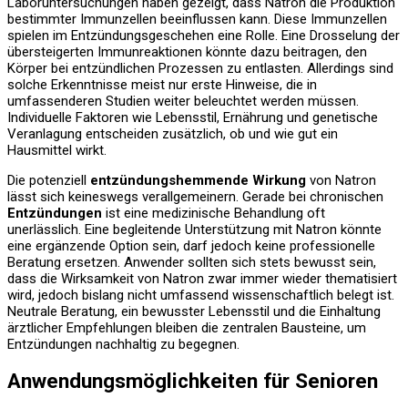
Laboruntersuchungen haben gezeigt, dass Natron die Produktion
bestimmter Immunzellen beeinflussen kann. Diese Immunzellen
spielen im Entzündungsgeschehen eine Rolle. Eine Drosselung der
übersteigerten Immunreaktionen könnte dazu beitragen, den
Körper bei entzündlichen Prozessen zu entlasten. Allerdings sind
solche Erkenntnisse meist nur erste Hinweise, die in
umfassenderen Studien weiter beleuchtet werden müssen.
Individuelle Faktoren wie Lebensstil, Ernährung und genetische
Veranlagung entscheiden zusätzlich, ob und wie gut ein
Hausmittel wirkt.
Die potenziell
entzündungshemmende Wirkung
von Natron
lässt sich keineswegs verallgemeinern. Gerade bei chronischen
Entzündungen
ist eine medizinische Behandlung oft
unerlässlich. Eine begleitende Unterstützung mit Natron könnte
eine ergänzende Option sein, darf jedoch keine professionelle
Beratung ersetzen. Anwender sollten sich stets bewusst sein,
dass die Wirksamkeit von Natron zwar immer wieder thematisiert
wird, jedoch bislang nicht umfassend wissenschaftlich belegt ist.
Neutrale Beratung, ein bewusster Lebensstil und die Einhaltung
ärztlicher Empfehlungen bleiben die zentralen Bausteine, um
Entzündungen nachhaltig zu begegnen.
Anwendungsmöglichkeiten für Senioren