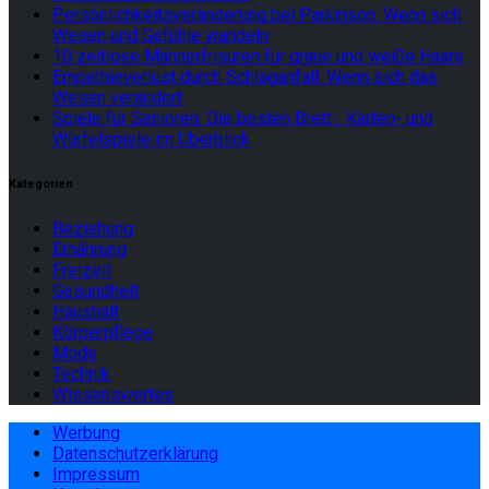
Persönlichkeitsveränderung bei Parkinson: Wenn sich
Wesen und Gefühle wandeln
10 zeitlose Männerfrisuren für graue und weiße Haare
Empathieverlust durch Schlaganfall: Wenn sich das
Wesen verändert
Spiele für Senioren: Die besten Brett-, Karten- und
Würfelspiele im Überblick
Kategorien
Beziehung
Ernährung
Freizeit
Gesundheit
Haushalt
Körperpflege
Mode
Technik
Wissenswertes
Werbung
Datenschutzerklärung
Impressum