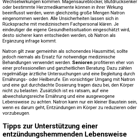
Wechselwirkungen kommen. Magensäureblocker, Blutdrucksenker
oder bestimmte Herzmedikamente können in ihrer Wirkung
beeinflusst werden, wenn gleichzeitig große Mengen Natron
eingenommen werden. Alle Unsicherheiten lassen sich in
Rücksprache mit medizinischem Fachpersonal klären. Je
eindeutiger die eigene Gesundheitssituation eingeschätzt wird,
desto sicherer kann entschieden werden, ob Natron als
Ergänzung infrage kommt.
Natron gilt zwar gemeinhin als schonendes Hausmittel, sollte
jedoch niemals als Ersatz für notwendige medizinische
Behandlungen verwendet werden.
Senioren
profitieren eher von
einer professionellen und ganzheitlichen Beratung. Dazu zählen
regelmäßige ärztliche Untersuchungen und eine Begleitung durch
Ernährungs- oder Heilberufe. Ein vorsichtiger Umgang mit Natron
und eine gut durchdachte Dosierung tragen dazu bei, den Körper
nicht zu belasten. Zusätzlich ist es ratsam, auf eine
abwechslungsreiche Ernährung und eine ausgewogene
Lebensweise zu achten. Natron kann nur ein kleiner Baustein sein,
wenn es darum geht, Entzündungen im Körper zu reduzieren oder
vorzubeugen.
Tipps zur Unterstützung einer
entzündungshemmenden Lebensweise