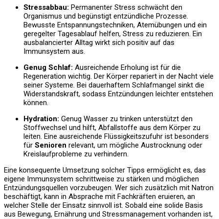
Stressabbau:
Permanenter Stress schwächt den
Organismus und begünstigt entzündliche Prozesse.
Bewusste Entspannungstechniken, Atemübungen und ein
geregelter Tagesablauf helfen, Stress zu reduzieren. Ein
ausbalancierter Alltag wirkt sich positiv auf das
Immunsystem aus.
Genug Schlaf:
Ausreichende Erholung ist für die
Regeneration wichtig. Der Körper repariert in der Nacht viele
seiner Systeme. Bei dauerhaftem Schlafmangel sinkt die
Widerstandskraft, sodass Entzündungen leichter entstehen
können.
Hydration:
Genug Wasser zu trinken unterstützt den
Stoffwechsel und hilft, Abfallstoffe aus dem Körper zu
leiten. Eine ausreichende Flüssigkeitszufuhr ist besonders
für
Senioren
relevant, um mögliche Austrocknung oder
Kreislaufprobleme zu verhindern.
Eine konsequente Umsetzung solcher Tipps ermöglicht es, das
eigene Immunsystem schrittweise zu stärken und möglichen
Entzündungsquellen vorzubeugen. Wer sich zusätzlich mit Natron
beschäftigt, kann in Absprache mit Fachkräften eruieren, an
welcher Stelle der Einsatz sinnvoll ist. Sobald eine solide Basis
aus Bewegung, Ernährung und Stressmanagement vorhanden ist,