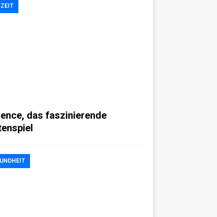
IZEIT
ience, das faszinierende
tenspiel
UNDHEIT