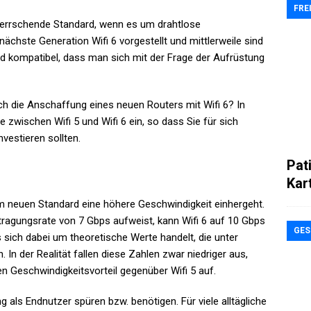
FRE
rherrschende Standard, wenn es um drahtlose
ächste Generation Wifi 6 vorgestellt und mittlerweile sind
d kompatibel, dass man sich mit der Frage der Aufrüstung
ch die Anschaffung eines neuen Routers mit Wifi 6? In
e zwischen Wifi 5 und Wifi 6 ein, so dass Sie für sich
vestieren sollten.
Pat
Kar
em neuen Standard eine höhere Geschwindigkeit einhergeht.
ragungsrate von 7 Gbps aufweist, kann Wifi 6 auf 10 Gbps
GES
 sich dabei um theoretische Werte handelt, die unter
n der Realität fallen diese Zahlen zwar niedriger aus,
en Geschwindigkeitsvorteil gegenüber Wifi 5 auf.
ng als Endnutzer spüren bzw. benötigen. Für viele alltägliche