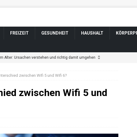
FREIZEIT
GESUNDHEIT
HAUSHALT
KÖRPERP
im Alter: Ursachen verstehen und richtig damit umgehen
nterschied zwischen Wifi 5 und Wifi 6?
ngen im Alter: Welche harmlos sind und wann Sie zum Arzt sollten
hied zwischen Wifi 5 und
tsveränderung bei Parkinson: Wenn sich Wesen und Gefühle
ännerfrisuren für graue und weiße Haare
KÖRPERPFLEGE
t durch Schlaganfall: Wenn sich das Wesen verändert