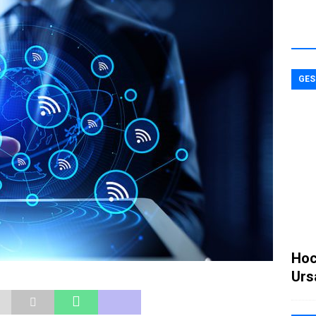
GES
Hoc
Urs