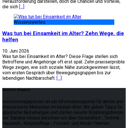
Herausforderung darstellen, doch die Chancen und Vorteile,
die sich
[…]
Wissenswertes
Was tun bei Einsamkeit im Alter? Zehn Wege, die
helfen
10. Juni 2026
Was tun bei Einsamkeit im Alter? Diese Frage stellen sich
Betroffene und Angehörige oft erst spät. Zehn praxiserprobte
Wege zeigen, wie sich soziale Nähe zurückgewinnen lässt,
vom ersten Gespräch über Bewegungsgruppen bis zur
lebendigen Nachbarschaft.
[…]
Senioren Magazin
seniorenmagazin.net ist ein Informationsportal für aktive und
interessierte Menschen im besten Alter. Wir geben Tipps für
glückliche Beziehungen und stellen neuste Ernährungstrends
vor. Darüber hinaus berichten wir über Gesundheit-, Technik-,
Haushalt-, Körperpflege-, Freizeit- und Mode-Themen.