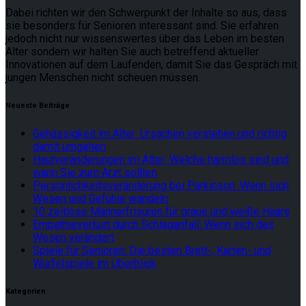
Dabei richten wir den Schwerpunkt der Inhalte so aus, dass
sie besonders für Senioren interessant sind. Sie erfahren
jedoch nicht nur wissenswertes über das Leben im besten
Alter sondern wir halten Sie auch betreffend aktueller
Innovationen auf dem Laufenden, damit Sie das Gespräch mit
jungen Menschen nicht scheuen müssen.
Neueste Beiträge
Gehässigkeit im Alter: Ursachen verstehen und richtig
damit umgehen
Hautveränderungen im Alter: Welche harmlos sind und
wann Sie zum Arzt sollten
Persönlichkeitsveränderung bei Parkinson: Wenn sich
Wesen und Gefühle wandeln
10 zeitlose Männerfrisuren für graue und weiße Haare
Empathieverlust durch Schlaganfall: Wenn sich das
Wesen verändert
Spiele für Senioren: Die besten Brett-, Karten- und
Würfelspiele im Überblick
Kategorien