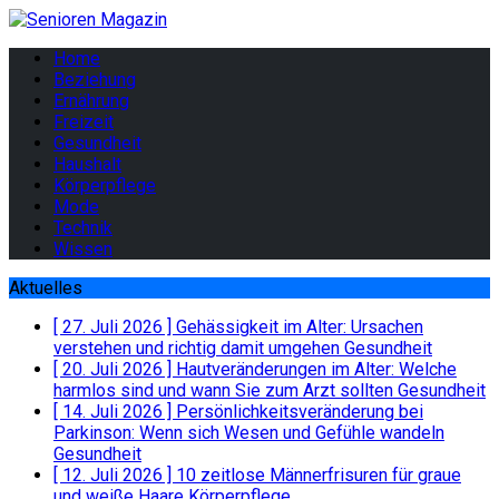
Home
Beziehung
Ernährung
Freizeit
Gesundheit
Haushalt
Körperpflege
Mode
Technik
Wissen
Aktuelles
[ 27. Juli 2026 ]
Gehässigkeit im Alter: Ursachen
verstehen und richtig damit umgehen
Gesundheit
[ 20. Juli 2026 ]
Hautveränderungen im Alter: Welche
harmlos sind und wann Sie zum Arzt sollten
Gesundheit
[ 14. Juli 2026 ]
Persönlichkeitsveränderung bei
Parkinson: Wenn sich Wesen und Gefühle wandeln
Gesundheit
[ 12. Juli 2026 ]
10 zeitlose Männerfrisuren für graue
und weiße Haare
Körperpflege