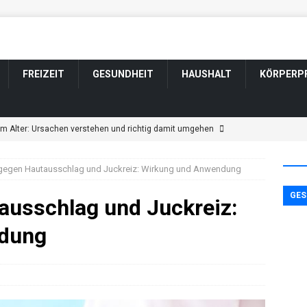
FREIZEIT
GESUNDHEIT
HAUSHALT
KÖRPERP
im Alter: Ursachen verstehen und richtig damit umgehen
 gegen Hautausschlag und Juckreiz: Wirkung und Anwendung
ngen im Alter: Welche harmlos sind und wann Sie zum Arzt sollten
GES
ausschlag und Juckreiz:
tsveränderung bei Parkinson: Wenn sich Wesen und Gefühle
dung
ännerfrisuren für graue und weiße Haare
KÖRPERPFLEGE
t durch Schlaganfall: Wenn sich das Wesen verändert