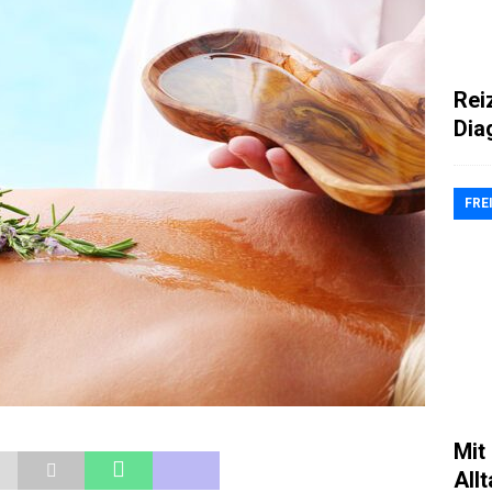
Rei
Dia
FRE
Mit
All