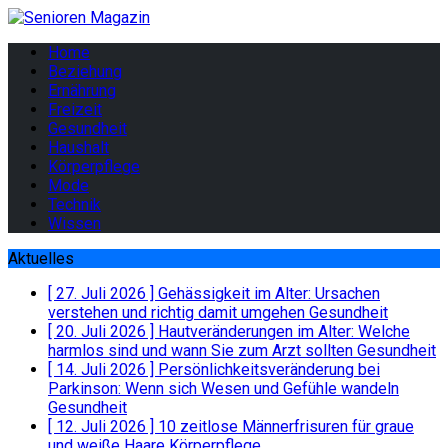
Home
Beziehung
Ernährung
Freizeit
Gesundheit
Haushalt
Körperpflege
Mode
Technik
Wissen
Aktuelles
[ 27. Juli 2026 ]
Gehässigkeit im Alter: Ursachen
verstehen und richtig damit umgehen
Gesundheit
[ 20. Juli 2026 ]
Hautveränderungen im Alter: Welche
harmlos sind und wann Sie zum Arzt sollten
Gesundheit
[ 14. Juli 2026 ]
Persönlichkeitsveränderung bei
Parkinson: Wenn sich Wesen und Gefühle wandeln
Gesundheit
[ 12. Juli 2026 ]
10 zeitlose Männerfrisuren für graue
und weiße Haare
Körperpflege