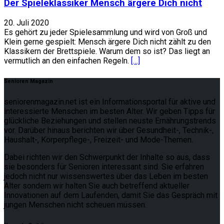
Der Spieleklassiker Mensch ärgere Dich nicht
20. Juli 2020
Es gehört zu jeder Spielesammlung und wird von Groß und
Klein gerne gespielt: Mensch ärgere Dich nicht zählt zu den
Klassikern der Brettspiele. Warum dem so ist? Das liegt an
vermutlich an den einfachen Regeln.
[…]
Senioren Magazin
seniorenmagazin.net ist ein Informationsportal für aktive und
interessierte Menschen im besten Alter. Wir geben Tipps für
glückliche Beziehungen und stellen neuste Ernährungstrends
vor. Darüber hinaus berichten wir über Gesundheit-, Technik-,
Haushalt-, Körperpflege-, Freizeit- und Mode-Themen.
Dabei richten wir den Schwerpunkt der Inhalte so aus, dass
sie besonders für Senioren interessant sind. Sie erfahren
jedoch nicht nur wissenswertes über das Leben im besten
Alter sondern wir halten Sie auch betreffend aktueller
Innovationen auf dem Laufenden, damit Sie das Gespräch mit
jungen Menschen nicht scheuen müssen.