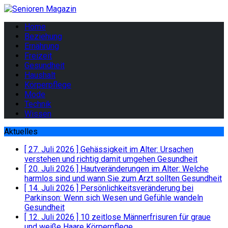
Home
Beziehung
Ernährung
Freizeit
Gesundheit
Haushalt
Körperpflege
Mode
Technik
Wissen
Aktuelles
[ 27. Juli 2026 ]
Gehässigkeit im Alter: Ursachen
verstehen und richtig damit umgehen
Gesundheit
[ 20. Juli 2026 ]
Hautveränderungen im Alter: Welche
harmlos sind und wann Sie zum Arzt sollten
Gesundheit
[ 14. Juli 2026 ]
Persönlichkeitsveränderung bei
Parkinson: Wenn sich Wesen und Gefühle wandeln
Gesundheit
[ 12. Juli 2026 ]
10 zeitlose Männerfrisuren für graue
und weiße Haare
Körperpflege