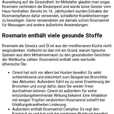
Auswirkung auf die Gesundheit. Im Mittelalter glaubte man sogar,
Rosmarin verhindere die Beulenpest und würde böse Geister vom
Haus fernhalten. Bereits im 16. Jahrhundert wurden Extrakte der
Rosmarinpflanze dafür verwendet, schädliche Krankheitserreger
zu beseitigen. Gerne verwendeten sie damals schon Rosmarinöl
für Massagen und andere äußerliche Anwendungen.
Rosmarin enthält viele gesunde Stoffe
Rosmarin als Gewürz und Öl ist aus der mediterranen Küche nicht
wegzudenken. Vielleicht ist das mit ein Grund, warum typische
Speisen aus dem Mittelmeerraum zu den gesündesten Gerichten
der Weltküche zählen. Rosmarinöl enthält viele wertvolle
ätherische Öle;
Cineol hat sich vor allem bei Husten bewährt. Es wirkt
schleimlösend und erleichtert zum Beispiel bei Bronchitis
das Abhusten. Außerdem führt es zu einer Erweiterung der
Bronchien und sorgt dafür, dass Sie wieder freier
durchatmen können. Cineol ist außerdem für seine
entzündungshemmende Wirkung bekannt. Eine Inhalation
mit einigen Tropfen verdünntem Rosmarinöl schafft bei
Erkältungskrankheiten Linderung.
Außerdem enthält Rosmarinöl Campher. Es regt den
Kreislauf an und hat sich bei niedrigem Blutdruck bewährt.