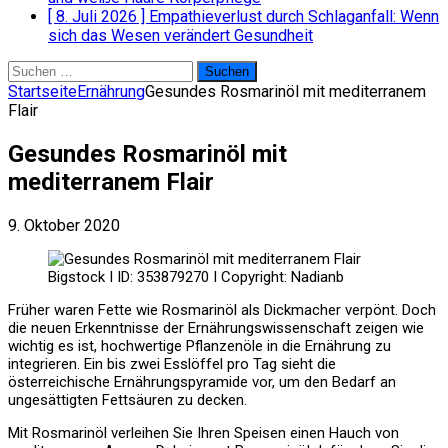
[ 8. Juli 2026 ]
Empathieverlust durch Schlaganfall: Wenn
sich das Wesen verändert
Gesundheit
Suchen
nach:
Startseite
Ernährung
Gesundes Rosmarinöl mit mediterranem
Flair
Gesundes Rosmarinöl mit
mediterranem Flair
9. Oktober 2020
Bigstock I ID: 353879270 I Copyright: Nadianb
Früher waren Fette wie Rosmarinöl als Dickmacher verpönt. Doch
die neuen Erkenntnisse der Ernährungswissenschaft zeigen wie
wichtig es ist, hochwertige Pflanzenöle in die Ernährung zu
integrieren. Ein bis zwei Esslöffel pro Tag sieht die
österreichische Ernährungspyramide vor, um den Bedarf an
ungesättigten Fettsäuren zu decken.
Mit Rosmarinöl verleihen Sie Ihren Speisen einen Hauch von