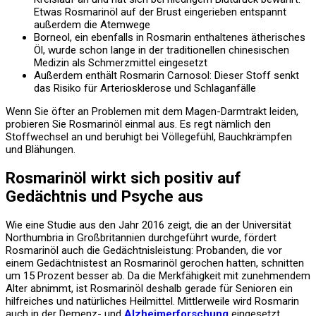
Etwas Rosmarinöl auf der Brust eingerieben entspannt
außerdem die Atemwege
Borneol, ein ebenfalls in Rosmarin enthaltenes ätherisches
Öl, wurde schon lange in der traditionellen chinesischen
Medizin als Schmerzmittel eingesetzt
Außerdem enthält Rosmarin Carnosol: Dieser Stoff senkt
das Risiko für Arteriosklerose und Schlaganfälle
Wenn Sie öfter an Problemen mit dem Magen-Darmtrakt leiden,
probieren Sie Rosmarinöl einmal aus. Es regt nämlich den
Stoffwechsel an und beruhigt bei Völlegefühl, Bauchkrämpfen
und Blähungen.
Rosmarinöl wirkt sich positiv auf
Gedächtnis und Psyche aus
Wie eine Studie aus den Jahr 2016 zeigt, die an der Universität
Northumbria in Großbritannien durchgeführt wurde, fördert
Rosmarinöl auch die Gedächtnisleistung: Probanden, die vor
einem Gedächtnistest an Rosmarinöl gerochen hatten, schnitten
um 15 Prozent besser ab. Da die Merkfähigkeit mit zunehmendem
Alter abnimmt, ist Rosmarinöl deshalb gerade für Senioren ein
hilfreiches und natürliches Heilmittel. Mittlerweile wird Rosmarin
auch in der Demenz- und
Alzheimerforschung
eingesetzt.