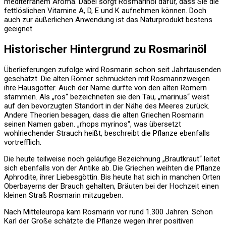
mediterranem Aroma. Dabei sorgt Rosmarinöl dafür, dass Sie die
fettlöslichen Vitamine A, D, E und K aufnehmen können. Doch
auch zur äußerlichen Anwendung ist das Naturprodukt bestens
geeignet.
Historischer Hintergrund zu Rosmarinöl
Überlieferungen zufolge wird Rosmarin schon seit Jahrtausenden
geschätzt. Die alten Römer schmückten mit Rosmarinzweigen
ihre Hausgötter. Auch der Name dürfte von den alten Römern
stammen. Als „ros“ bezeichneten sie den Tau, „marinus“ weist
auf den bevorzugten Standort in der Nähe des Meeres zurück.
Andere Theorien besagen, dass die alten Griechen Rosmarin
seinen Namen gaben. „rhops myrinos“, was übersetzt
wohlriechender Strauch heißt, beschreibt die Pflanze ebenfalls
vortrefflich.
Die heute teilweise noch geläufige Bezeichnung „Brautkraut“ leitet
sich ebenfalls von der Antike ab. Die Griechen weihten die Pflanze
Aphrodite, ihrer Liebesgöttin. Bis heute hat sich in manchen Orten
Oberbayerns der Brauch gehalten, Bräuten bei der Hochzeit einen
kleinen Straß Rosmarin mitzugeben.
Nach Mitteleuropa kam Rosmarin vor rund 1.300 Jahren. Schon
Karl der Große schätzte die Pflanze wegen ihrer positiven