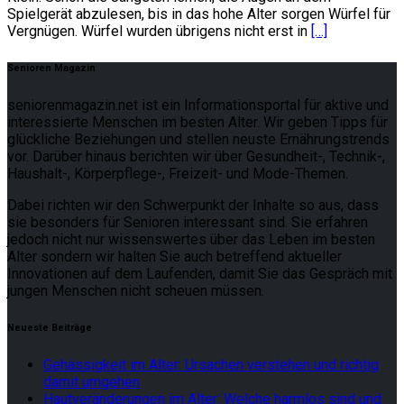
Spielgerät abzulesen, bis in das hohe Alter sorgen Würfel für
Vergnügen. Würfel wurden übrigens nicht erst in
[…]
Senioren Magazin
seniorenmagazin.net ist ein Informationsportal für aktive und
interessierte Menschen im besten Alter. Wir geben Tipps für
glückliche Beziehungen und stellen neuste Ernährungstrends
vor. Darüber hinaus berichten wir über Gesundheit-, Technik-,
Haushalt-, Körperpflege-, Freizeit- und Mode-Themen.
Dabei richten wir den Schwerpunkt der Inhalte so aus, dass
sie besonders für Senioren interessant sind. Sie erfahren
jedoch nicht nur wissenswertes über das Leben im besten
Alter sondern wir halten Sie auch betreffend aktueller
Innovationen auf dem Laufenden, damit Sie das Gespräch mit
jungen Menschen nicht scheuen müssen.
Neueste Beiträge
Gehässigkeit im Alter: Ursachen verstehen und richtig
damit umgehen
Hautveränderungen im Alter: Welche harmlos sind und