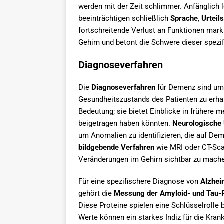
werden mit der Zeit schlimmer. Anfänglich 
beeinträchtigen schließlich
Sprache
,
Urtei
fortschreitende Verlust an Funktionen marki
Gehirn und betont die Schwere dieser spez
Diagnoseverfahren
Die
Diagnoseverfahren
für Demenz sind umfa
Gesundheitszustands des Patienten zu erha
Bedeutung; sie bietet Einblicke in frühere m
beigetragen haben könnten.
Neurologische
um Anomalien zu identifizieren, die auf De
bildgebende Verfahren
wie MRI oder CT-Scan
Veränderungen im Gehirn sichtbar zu mach
Für eine spezifischere Diagnose von
Alzhei
gehört die
Messung der Amyloid- und Tau-Pr
Diese Proteine spielen eine Schlüsselrolle 
Werte können ein starkes Indiz für die Kran