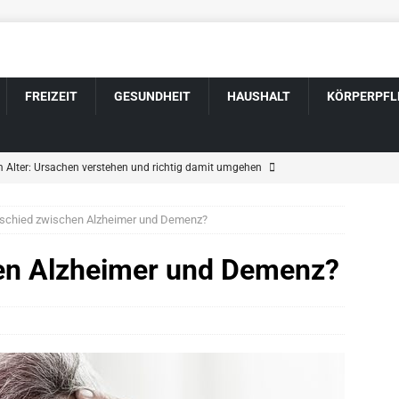
FREIZEIT
GESUNDHEIT
HAUSHALT
KÖRPERPFL
m Alter: Ursachen verstehen und richtig damit umgehen
rschied zwischen Alzheimer und Demenz?
gen im Alter: Welche harmlos sind und wann Sie zum Arzt sollten
en Alzheimer und Demenz?
sveränderung bei Parkinson: Wenn sich Wesen und Gefühle wandeln
nnerfrisuren für graue und weiße Haare
KÖRPERPFLEGE
 durch Schlaganfall: Wenn sich das Wesen verändert