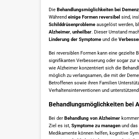
Die
Behandlungsmöglichkeiten bei Demenz
Während
einige Formen reversibel
sind, in
Schilddrüsenprobleme
ausgelöst werden, bl
Alzheimer
,
unheilbar
. Dieser Umstand mach
Linderung der Symptome
und die
Verbesser
Bei reversiblen Formen kann eine gezielte 
signifikanten Verbesserung oder sogar zur 
wie Alzheimer konzentriert sich die Behandl
möglich zu verlangsamen, die mit der De
Betroffenen sowie ihren Familien Unterstüt
Verhaltensinterventionen und unterstützen
Behandlungsmöglichkeiten bei 
Bei der
Behandlung von Alzheimer
kommen 
Ziel es ist,
Symptome zu managen
und das
Medikamente können helfen, kognitive Symp