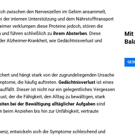
sich zwischen den Nervenzellen im Gehirn ansammelt,
ei der internen Unterstützung und dem Nährstofftransport
heimer verklumpen diese Proteine jedoch, stören die
Mit
n
und führen schließlich zu
ihrem Absterben
. Diese
Bal
er Alzheimer-Krankheit, wie Gedächtnisverlust und
GES
chert und hängt stark von der zugrundeliegenden Ursache
ptome, die häufig auftreten.
Gedächtnisverlust
ist eines
uffällt. Dieser ist nicht nur ein gelegentliches Vergessen
t, der die Fähigkeit, den Alltag zu bewältigen, stark
iten bei der Bewältigung alltäglicher Aufgaben
sind
 beim Anziehen bis hin zur Unfähigkeit, vertraute
menz, entwickeln sich die Symptome schleichend und