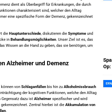
emenz dient als Überbegriff für Erkrankungen, die durch
unktionen charakterisiert sind, welcher den Alltag
eimer eine spezifische Form der Demenz, gekennzeichnet
rt die
Hauptunterschiede
, diskutieren die
Symptome
und
icke in
Behandlungsmöglichkeiten
. Unser Ziel ist es, das
as Wissen an die Hand zu geben, das sie benötigen, um
Spa
en Alzheimer und Demenz
Op:
ERN
nd können von
Schlaganfällen
bis hin zu
Alkoholmissbrauch
inträchtigung der kognitiven Funktionen, welche den Alltag
m Gegensatz dazu ist
Alzheimer
spezifischer und wird
gekennzeichnet. Zentral hierbei ist die
Akkumulation von
llen
.