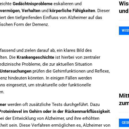
Wis
leichte
Gedächtnisprobleme
eskalieren und
und
lsvermögen
,
Verhalten
und
körperliche Fähigkeiten
. Dieser
ert den tiefgreifenden Einfluss von Alzheimer auf das
ifischen Form der Demenz.
WIS
ssend und zielen darauf ab, ein klares Bild des
lten. Die
Krankengeschichte
ist hierbei von zentraler
edizinische Probleme, die zur aktuellen Situation
 Untersuchungen
prüfen die Gehirnfunktionen und Reflexe,
menz hindeuten könnten. In einigen Fällen werden
s eingesetzt, um strukturelle oder funktionelle
en.
Mit
zum
mer
werden oft zusätzliche Tests durchgeführt. Dazu
oteinlevel im Gehirn oder in der Rückenmarkflüssigkeit
.
bei der Entwicklung von Alzheimer, und ihre erhöhten
GES
kheit sein. Diese Verfahren ermöglichen es, Alzheimer von