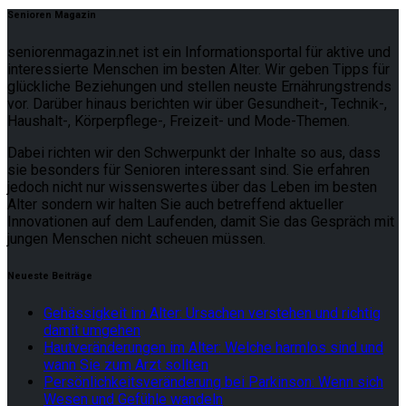
Senioren Magazin
seniorenmagazin.net ist ein Informationsportal für aktive und
interessierte Menschen im besten Alter. Wir geben Tipps für
glückliche Beziehungen und stellen neuste Ernährungstrends
vor. Darüber hinaus berichten wir über Gesundheit-, Technik-,
Haushalt-, Körperpflege-, Freizeit- und Mode-Themen.
Dabei richten wir den Schwerpunkt der Inhalte so aus, dass
sie besonders für Senioren interessant sind. Sie erfahren
jedoch nicht nur wissenswertes über das Leben im besten
Alter sondern wir halten Sie auch betreffend aktueller
Innovationen auf dem Laufenden, damit Sie das Gespräch mit
jungen Menschen nicht scheuen müssen.
Neueste Beiträge
Gehässigkeit im Alter: Ursachen verstehen und richtig
damit umgehen
Hautveränderungen im Alter: Welche harmlos sind und
wann Sie zum Arzt sollten
Persönlichkeitsveränderung bei Parkinson: Wenn sich
Wesen und Gefühle wandeln