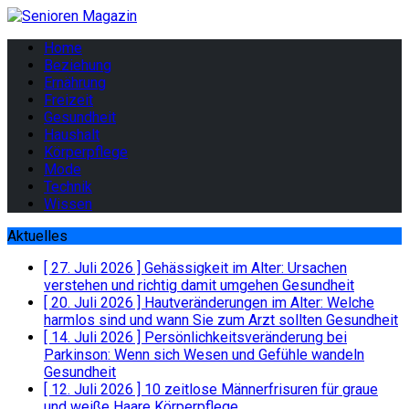
Home
Beziehung
Ernährung
Freizeit
Gesundheit
Haushalt
Körperpflege
Mode
Technik
Wissen
Aktuelles
[ 27. Juli 2026 ]
Gehässigkeit im Alter: Ursachen
verstehen und richtig damit umgehen
Gesundheit
[ 20. Juli 2026 ]
Hautveränderungen im Alter: Welche
harmlos sind und wann Sie zum Arzt sollten
Gesundheit
[ 14. Juli 2026 ]
Persönlichkeitsveränderung bei
Parkinson: Wenn sich Wesen und Gefühle wandeln
Gesundheit
[ 12. Juli 2026 ]
10 zeitlose Männerfrisuren für graue
und weiße Haare
Körperpflege