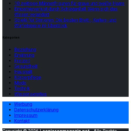
10 zeitlose Männerfrisuren für graue und weiße Haare
Empathieverlust durch Schlaganfall: Wenn sich das
Wesen verändert
Spiele für Senioren: Die besten Brett-, Karten- und
Würfelspiele im Überblick
Kategorien
Beziehung
Ernährung
Freizeit
Gesundheit
Haushalt
Körperpflege
Mode
Technik
Wissenswertes
Werbung
Datenschutzerklärung
Impressum
Kontakt