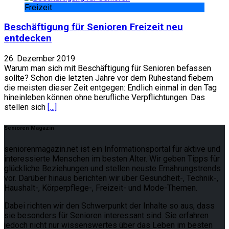
Freizeit
Beschäftigung für Senioren Freizeit neu
entdecken
26. Dezember 2019
Warum man sich mit Beschäftigung für Senioren befassen
sollte? Schon die letzten Jahre vor dem Ruhestand fiebern
die meisten dieser Zeit entgegen: Endlich einmal in den Tag
hineinleben können ohne berufliche Verpflichtungen. Das
stellen sich
[…]
Senioren Magazin
seniorenmagazin.net ist ein Informationsportal für aktive und
interessierte Menschen im besten Alter. Wir geben Tipps für
glückliche Beziehungen und stellen neuste Ernährungstrends
vor. Darüber hinaus berichten wir über Gesundheit-, Technik-,
Haushalt-, Körperpflege-, Freizeit- und Mode-Themen.
Dabei richten wir den Schwerpunkt der Inhalte so aus, dass
sie besonders für Senioren interessant sind. Sie erfahren
jedoch nicht nur wissenswertes über das Leben im besten