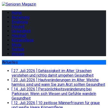
Home
Beziehung
Ernährung
Freizeit
Gesundheit
Haushalt
Körperpflege
Mode
Technik
Wissen
Aktuelles
[ 27. Juli 2026 ]
Gehässigkeit im Alter: Ursachen
verstehen und richtig damit umgehen
Gesundheit
[ 20. Juli 2026 ]
Hautveränderungen im Alter: Welche
harmlos sind und wann Sie zum Arzt sollten
Gesundheit
[ 14. Juli 2026 ]
Persönlichkeitsveränderung bei
Parkinson: Wenn sich Wesen und Gefühle wandeln
Gesundheit
[ 12. Juli 2026 ]
10 zeitlose Männerfrisuren für graue
und weiße Haare
Körperpflege