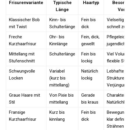
Frisurenvariante
Typische
Haartyp
Besonde
Länge
Vortei
Klassischer Bob
Kinn- bis
Fein bis
Vielseitig u
mit Twist
Schulterlänge
dick
schnell zu s
Freche
Ohr- bis
Fein, dick,
Pflegeleicht
Kurzhaarfrisur
Kinnlänge
gewellt
jugendlich
Mittellang mit
Schulterlänge
Fein bis
Viel Volume
Stufenschnitt
lockig
flexible Styl
Schwungvolle
Variabel
Natürlich
Lebhafte
Locken
(kurz bis
lockig
Strukturen m
mittellang)
Verjüngungs
Graue Haare mit
Von Pixie bis
Gerade
Charakterst
Stil
mittellang
bis kraus
Natürlichkei
Fransige
Kurz bis
Fein bis
Bewegung u
Kurzhaarfrisur
kinnlang
dick
klar definier
Strähnen