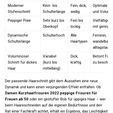
Moderner
Kinn- bis
Fein, dick,
Optimale F
Stufenschnitt
Schulterlänge
wellig
und Volume
Peppiger Pixie
Sehr kurz bis
Fein bis
Vielfältiges 
Oberkopf
lockig
mit geringe
Dynamische
Schulterhoch
Alle
Feminin,
Schulterlänge
Haartypen
wandelbar 
alltagstaugl
Voluminöser
Variabel
Dick,
Betont Fülle
Schnitt für dickes
(kurz bis
kräftig
zu beschwe
Haar
mittellang)
Der passende Haarschnitt gibt dem Aussehen eine neue
Dynamik und kann einen verjüngenden Effekt entfalten. Ob
Damen Kurzhaarfrisuren 2022 peppige Frisuren für
Frauen ab 50
oder ein gestufter Bob für üppiges Haar – wer
beim Haareschneiden auf die eigenen Bedürfnisse und den
Rat einer Fachkraft achtet, erhält ein Ergebnis, das Leichtigkeit