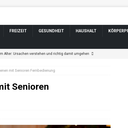
FREIZEIT
GESUNDHEIT
HAUSHALT
KÖRPERP
im Alter: Ursachen verstehen und richtig damit umgehen
ienen mit Senioren Fernbedienung
ngen im Alter: Welche harmlos sind und wann Sie zum Arzt sollten
mit Senioren
tsveränderung bei Parkinson: Wenn sich Wesen und Gefühle
ännerfrisuren für graue und weiße Haare
KÖRPERPFLEGE
t durch Schlaganfall: Wenn sich das Wesen verändert