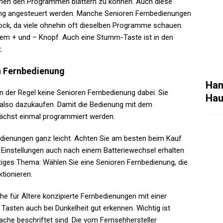
chen den Programmen blättern zu können. Auch diese
ung angesteuert werden. Manche Senioren Fernbedienungen
ock, da viele ohnehin oft dieselben Programme schauen.
dem + und – Knopf. Auch eine Stumm-Taste ist in den
.
en Fernbedienung
Han
n der Regel keine Senioren Fernbedienung dabei. Sie
Hau
also dazukaufen. Damit die Bedienung mit dem
nächst einmal programmiert werden.
edienungen ganz leicht. Achten Sie am besten beim Kauf
Einstellungen auch nach einem Batteriewechsel erhalten
chtiges Thema: Wählen Sie eine Senioren Fernbedienung, die
ktionieren.
he für Ältere konzipierte Fernbedienungen mit einer
Tasten auch bei Dunkelheit gut erkennen. Wichtig ist
che beschriftet sind. Die vom Fernsehhersteller