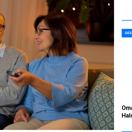
GES
Oma
Hal