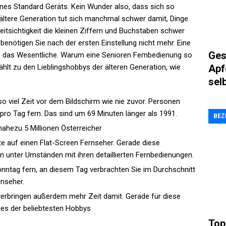
ines Standard Geräts. Kein Wunder also, dass sich so
 ältere Generation tut sich manchmal schwer damit, Dinge
itsichtigkeit die kleinen Ziffern und Buchstaben schwer
nötigen Sie nach der ersten Einstellung nicht mehr. Eine
Ges
f das Wesentliche. Warum eine Senioren Fernbedienung so
Apf
ählt zu den Lieblingshobbys der älteren Generation, wie
sel
 viel Zeit vor dem Bildschirm wie nie zuvor. Personen
ro Tag fern. Das sind um 69 Minuten länger als 1991.
BEZ
ahezu 5 Millionen Österreicher
te auf einen Flat-Screen Fernseher. Gerade diese
 unter Umständen mit ihren detaillierten Fernbedienungen.
nntag fern, an diesem Tag verbrachten Sie im Durchschnitt
nseher.
verbringen außerdem mehr Zeit damit. Gerade für diese
es der beliebtesten Hobbys
Top