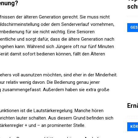
ienung?
sch
nissen der älteren Generation gerecht. Sie muss nicht
Bildschirmeinstellung oder dem Senderverlauf vornehmen,
GES
rnbedienung für sie nicht wichtig. Eine Senioren
tliche und sorgt dafür, dass die ältere Generation nach
gehen kann. Während sich Jüngere oft nur fünf Minuten
rät damit sofort bedienen können, fällt den Älteren
ehers voll ausnutzen möchten, sind eher in der Minderheit.
ur relativ wenig davon. Die Bedienung genau jener
ung zusammengefasst. Außerdem haben sie extra große
Ern
unktionen ist die Lautstärkeregelung. Manche hören
richten lauter schalten. Aus diesem Grund befinden sich
ärkenregler + und – an prominenter Stelle.
KÖR