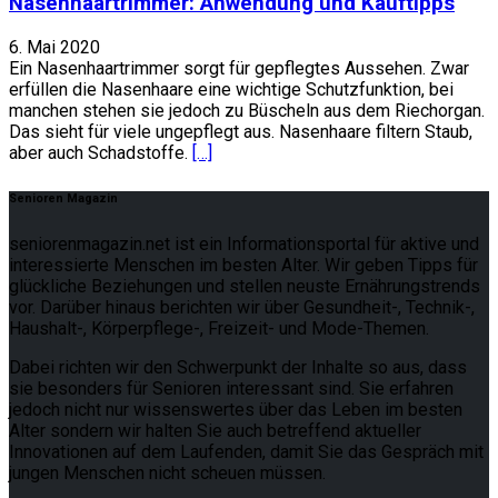
Nasenhaartrimmer: Anwendung und Kauftipps
6. Mai 2020
Ein Nasenhaartrimmer sorgt für gepflegtes Aussehen. Zwar
erfüllen die Nasenhaare eine wichtige Schutzfunktion, bei
manchen stehen sie jedoch zu Büscheln aus dem Riechorgan.
Das sieht für viele ungepflegt aus. Nasenhaare filtern Staub,
aber auch Schadstoffe.
[…]
Senioren Magazin
seniorenmagazin.net ist ein Informationsportal für aktive und
interessierte Menschen im besten Alter. Wir geben Tipps für
glückliche Beziehungen und stellen neuste Ernährungstrends
vor. Darüber hinaus berichten wir über Gesundheit-, Technik-,
Haushalt-, Körperpflege-, Freizeit- und Mode-Themen.
Dabei richten wir den Schwerpunkt der Inhalte so aus, dass
sie besonders für Senioren interessant sind. Sie erfahren
jedoch nicht nur wissenswertes über das Leben im besten
Alter sondern wir halten Sie auch betreffend aktueller
Innovationen auf dem Laufenden, damit Sie das Gespräch mit
jungen Menschen nicht scheuen müssen.