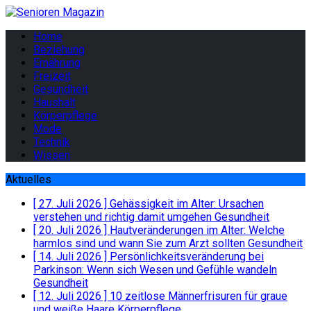
Home
Beziehung
Ernährung
Freizeit
Gesundheit
Haushalt
Körperpflege
Mode
Technik
Wissen
Aktuelles
[ 27. Juli 2026 ]
Gehässigkeit im Alter: Ursachen
verstehen und richtig damit umgehen
Gesundheit
[ 20. Juli 2026 ]
Hautveränderungen im Alter: Welche
harmlos sind und wann Sie zum Arzt sollten
Gesundheit
[ 14. Juli 2026 ]
Persönlichkeitsveränderung bei
Parkinson: Wenn sich Wesen und Gefühle wandeln
Gesundheit
[ 12. Juli 2026 ]
10 zeitlose Männerfrisuren für graue
und weiße Haare
Körperpflege