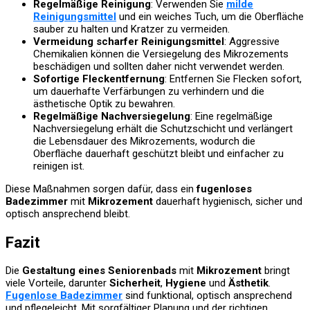
Regelmäßige Reinigung
: Verwenden Sie
milde
Reinigungsmittel
und ein weiches Tuch, um die Oberfläche
sauber zu halten und Kratzer zu vermeiden.
Vermeidung scharfer Reinigungsmittel
: Aggressive
Chemikalien können die Versiegelung des Mikrozements
beschädigen und sollten daher nicht verwendet werden.
Sofortige Fleckentfernung
: Entfernen Sie Flecken sofort,
um dauerhafte Verfärbungen zu verhindern und die
ästhetische Optik zu bewahren.
Regelmäßige Nachversiegelung
: Eine regelmäßige
Nachversiegelung erhält die Schutzschicht und verlängert
die Lebensdauer des Mikrozements, wodurch die
Oberfläche dauerhaft geschützt bleibt und einfacher zu
reinigen ist.
Diese Maßnahmen sorgen dafür, dass ein
fugenloses
Badezimmer
mit
Mikrozement
dauerhaft hygienisch, sicher und
optisch ansprechend bleibt.
Fazit
Die
Gestaltung eines Seniorenbads
mit
Mikrozement
bringt
viele Vorteile, darunter
Sicherheit
,
Hygiene
und
Ästhetik
.
Fugenlose Badezimmer
sind funktional, optisch ansprechend
und pflegeleicht. Mit sorgfältiger Planung und der richtigen