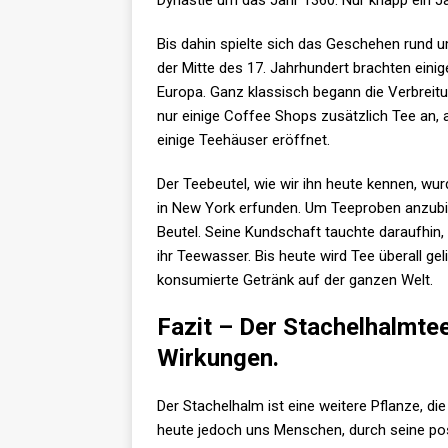
Dynastie um das Jahr 1360. Nur knapp ein J
Bis dahin spielte sich das Geschehen rund um
der Mitte des 17. Jahrhundert brachten ein
Europa. Ganz klassisch begann die Verbreitu
nur einige Coffee Shops zusätzlich Tee an,
einige Teehäuser eröffnet.
Der Teebeutel, wie wir ihn heute kennen, wu
in New York erfunden. Um Teeproben anzubie
Beutel. Seine Kundschaft tauchte daraufhin, 
ihr Teewasser. Bis heute wird Tee überall ge
konsumierte Getränk auf der ganzen Welt.
Fazit – Der Stachelhalmte
Wirkungen.
Der Stachelhalm ist eine weitere Pflanze, d
heute jedoch uns Menschen, durch seine pos