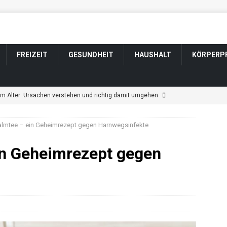
FREIZEIT
GESUNDHEIT
HAUSHALT
KÖRPERP
im Alter: Ursachen verstehen und richtig damit umgehen
almtee – ein Geheimrezept gegen Harnwegsinfekte
ngen im Alter: Welche harmlos sind und wann Sie zum Arzt sollten
in Geheimrezept gegen
tsveränderung bei Parkinson: Wenn sich Wesen und Gefühle
ännerfrisuren für graue und weiße Haare
KÖRPERPFLEGE
t durch Schlaganfall: Wenn sich das Wesen verändert