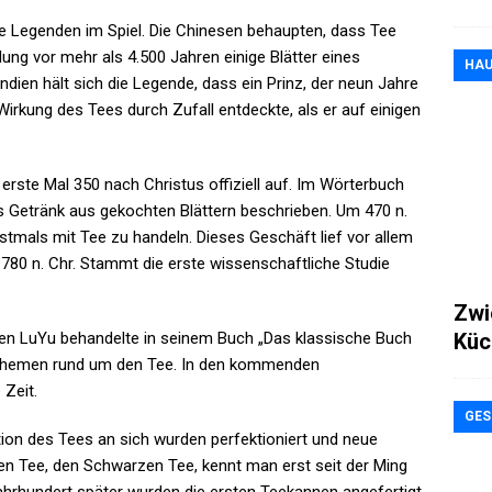
ge Legenden im Spiel. Die Chinesen behaupten, dass Tee
ung vor mehr als 4.500 Jahren einige Blätter eines
HAU
ndien hält sich die Legende, dass ein Prinz, der neun Jahre
irkung des Tees durch Zufall entdeckte, als er auf einigen
erste Mal 350 nach Christus offiziell auf. Im Wörterbuch
s Getränk aus gekochten Blättern beschrieben. Um 470 n.
mals mit Tee zu handeln. Dieses Geschäft lief vor allem
780 n. Chr. Stammt die erste wissenschaftliche Studie
Zwi
Küc
n LuYu behandelte in seinem Buch „Das klassische Buch
 Themen rund um den Tee. In den kommenden
 Zeit.
GES
ion des Tees an sich wurden perfektioniert und neue
ten Tee, den Schwarzen Tee, kennt man erst seit der Ming