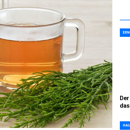
ER
Der
das
HAU