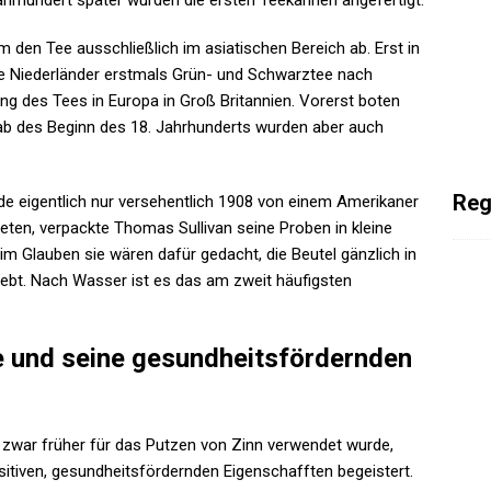
ahrhundert später wurden die ersten Teekannen angefertigt.
 den Tee ausschließlich im asiatischen Bereich ab. Erst in
ige Niederländer erstmals Grün- und Schwarztee nach
ng des Tees in Europa in Groß Britannien. Vorerst boten
 ab des Beginn des 18. Jahrhunderts wurden aber auch
Reg
rde eigentlich nur versehentlich 1908 von einem Amerikaner
ten, verpackte Thomas Sullivan seine Proben in kleine
im Glauben sie wären dafür gedacht, die Beutel gänzlich in
liebt. Nach Wasser ist es das am zweit häufigsten
e und seine gesundheitsfördernden
ie zwar früher für das Putzen von Zinn verwendet wurde,
itiven, gesundheitsfördernden Eigenschafften begeistert.