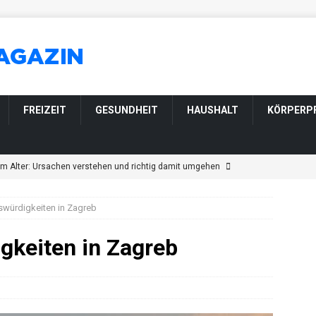
FREIZEIT
GESUNDHEIT
HAUSHALT
KÖRPERP
im Alter: Ursachen verstehen und richtig damit umgehen
würdigkeiten in Zagreb
ngen im Alter: Welche harmlos sind und wann Sie zum Arzt sollten
gkeiten in Zagreb
tsveränderung bei Parkinson: Wenn sich Wesen und Gefühle
ännerfrisuren für graue und weiße Haare
KÖRPERPFLEGE