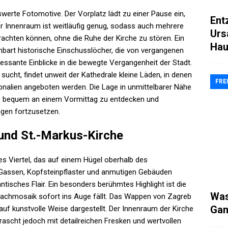
erte Fotomotive. Der Vorplatz lädt zu einer Pause ein,
Ent
er Innenraum ist weitläufig genug, sodass auch mehrere
Urs
rachten können, ohne die Ruhe der Kirche zu stören. Ein
Hau
bart historische Einschusslöcher, die von vergangenen
ssante Einblicke in die bewegte Vergangenheit der Stadt.
sucht, findet unweit der Kathedrale kleine Läden, in denen
FRE
onalien angeboten werden. Die Lage in unmittelbarer Nähe
rte bequem an einem Vormittag zu entdecken und
ngen fortzusetzen.
 und St.-Markus-Kirche
hes Viertel, das auf einem Hügel oberhalb des
Gassen, Kopfsteinpflaster und anmutigen Gebäuden
tisches Flair. Ein besonders berühmtes Highlight ist die
Was
Dachmosaik sofort ins Auge fällt. Das Wappen von Zagreb
Gan
uf kunstvolle Weise dargestellt. Der Innenraum der Kirche
errascht jedoch mit detailreichen Fresken und wertvollen