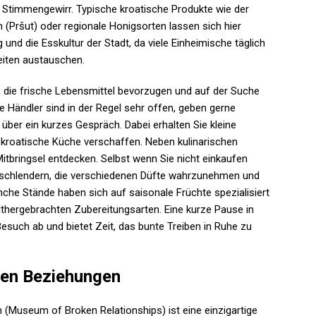
Stimmengewirr. Typische kroatische Produkte wie der
 (Pršut) oder regionale Honigsorten lassen sich hier
ag und die Esskultur der Stadt, da viele Einheimische täglich
keiten austauschen.
n, die frische Lebensmittel bevorzugen und auf der Suche
e Händler sind in der Regel sehr offen, geben gerne
über ein kurzes Gespräch. Dabei erhalten Sie kleine
ie kroatische Küche verschaffen. Neben kulinarischen
tbringsel entdecken. Selbst wenn Sie nicht einkaufen
u schlendern, die verschiedenen Düfte wahrzunehmen und
nche Stände haben sich auf saisonale Früchte spezialisiert
lthergebrachten Zubereitungsarten. Eine kurze Pause in
such ab und bietet Zeit, das bunte Treiben in Ruhe zu
nen Beziehungen
Museum of Broken Relationships) ist eine einzigartige