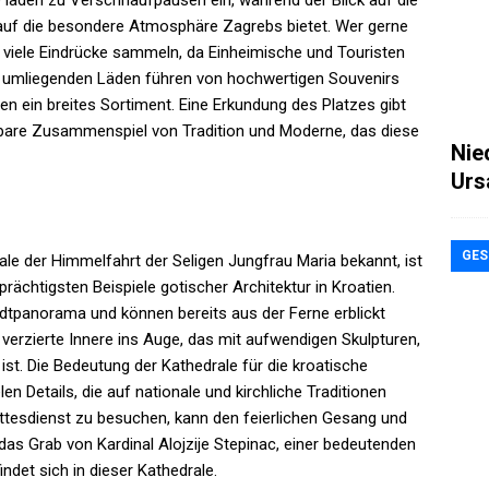
laden zu Verschnaufpausen ein, während der Blick auf die
 auf die besondere Atmosphäre Zagrebs bietet. Wer gerne
viele Eindrücke sammeln, da Einheimische und Touristen
e umliegenden Läden führen von hochwertigen Souvenirs
en ein breites Sortiment. Eine Erkundung des Platzes gibt
are Zusammenspiel von Tradition und Moderne, das diese
Nie
Urs
GES
ale der Himmelfahrt der Seligen Jungfrau Maria bekannt, ist
ächtigsten Beispiele gotischer Architektur in Kroatien.
tpanorama und können bereits aus der Ferne erblickt
h verzierte Innere ins Auge, das mit aufwendigen Skulpturen,
t. Die Bedeutung der Kathedrale für die kroatische
len Details, die auf nationale und kirchliche Traditionen
ottesdienst zu besuchen, kann den feierlichen Gesang und
das Grab von Kardinal Alojzije Stepinac, einer bedeutenden
ndet sich in dieser Kathedrale.