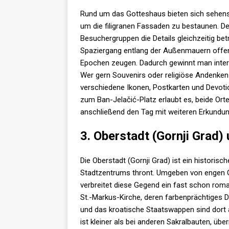
Rund um das Gotteshaus bieten sich sehensw
um die filigranen Fassaden zu bestaunen. D
Besuchergruppen die Details gleichzeitig bet
Spaziergang entlang der Außenmauern offen
Epochen zeugen. Dadurch gewinnt man intere
Wer gern Souvenirs oder religiöse Andenken 
verschiedene Ikonen, Postkarten und Devoti
zum Ban-Jelačić-Platz erlaubt es, beide O
anschließend den Tag mit weiteren Erkundu
3. Oberstadt (Gornji Grad)
Die Oberstadt (Gornji Grad) ist ein historisc
Stadtzentrums thront. Umgeben von engen 
verbreitet diese Gegend ein fast schon roman
St.-Markus-Kirche, deren farbenprächtiges 
und das kroatische Staatswappen sind dort a
ist kleiner als bei anderen Sakralbauten, üb