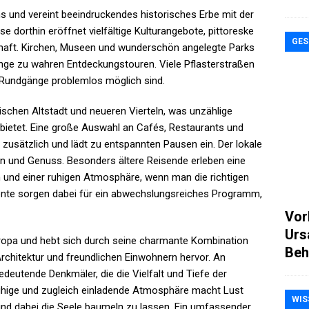
ns und vereint beeindruckendes historisches Erbe mit der
 dorthin eröffnet vielfältige Kulturangebote, pittoreske
GES
chaft. Kirchen, Museen und wunderschön angelegte Parks
nge zu wahren Entdeckungstouren. Viele Pflasterstraßen
 Rundgänge problemlos möglich sind.
schen Altstadt und neueren Vierteln, was unzählige
 bietet. Eine große Auswahl an Cafés, Restaurants und
r zusätzlich und lädt zu entspannten Pausen ein. Der lokale
ion und Genuss. Besonders ältere Reisende erleben eine
 und einer ruhigen Atmosphäre, wenn man die richtigen
kzente sorgen dabei für ein abwechslungsreiches Programm,
Vor
Urs
Europa und hebt sich durch seine charmante Kombination
Beh
 Architektur und freundlichen Einwohnern hervor. An
edeutende Denkmäler, die die Vielfalt und Tiefe der
ruhige und zugleich einladende Atmosphäre macht Lust
WIS
und dabei die Seele baumeln zu lassen. Ein umfassender