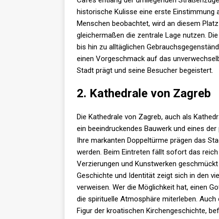
Cafés entlang der umliegenden Straßenzüge 
historische Kulisse eine erste Einstimmung
Menschen beobachtet, wird an diesem Platz 
gleichermaßen die zentrale Lage nutzen. Di
bis hin zu alltäglichen Gebrauchsgegenständ
einen Vorgeschmack auf das unverwechselb
Stadt prägt und seine Besucher begeistert.
2. Kathedrale von Zagreb
Die Kathedrale von Zagreb, auch als Kathedr
ein beeindruckendes Bauwerk und eines der pr
Ihre markanten Doppeltürme prägen das Stad
werden. Beim Eintreten fällt sofort das reic
Verzierungen und Kunstwerken geschmückt is
Geschichte und Identität zeigt sich in den vie
verweisen. Wer die Möglichkeit hat, einen G
die spirituelle Atmosphäre miterleben. Auch 
Figur der kroatischen Kirchengeschichte, befi