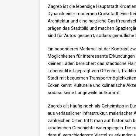
Zagreb ist die lebendige Hauptstadt Kroatie
Dynamik einer modernen Großstadt. Eine Reise
Architektur und eine herzliche Gastfreunds
prägen das Stadtbild und machen Spaziergä
sind für Autos gesperrt, sodass gemütliche
Ein besonderes Merkmal ist der Kontrast zwi
Möglichkeiten für interessante Erkundungen
kleinen Läden bereichert das städtische Flai
Lebensstil ist geprägt von Offenheit, Tradit
Stadt mit bequemen Transportmöglichkeiten
Ecken kennt. Kulturelle und kulinarische A
sodass keine Langeweile aufkommt.
Zagreb gilt häufig noch als Geheimtipp in 
aus verlässlicher Infrastruktur, malerischer
zahlreichen Orten trifft man auf historisch b
kroatischen Geschichte widerspiegeln. Die 
darauf, verschiedenste Viertel zu erkunden 