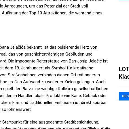
lle Anregungen, um das Potenzial der Stadt voll
Auflistung der Top 10 Attraktionen, die während eines
 bana Jelačića bekannt, ist das pulsierende Herz von
Areal, das von geschichtsträchtigen Gebäuden und
d. Die imposante Reiterstatue von Ban Josip Jelačić ist
it dem 19. Jahrhundert als Symbol für kroatische
LOT
 von Straßenbahnen verbinden diesen Ort mit anderen
Kla
ohne großen Aufwand zu weiteren Zielen gelangen. Auch
 spielt der Platz eine wichtige Rolle im gesellschaftlichen
 bei denen Händler lokale Produkte wie Käse, Gebäck oder
GES
hem Flair und traditionellen Einflüssen ist direkt spürbar
 so lohnenswert.
er Startpunkt für eine ausgedehnte Stadtbesichtigung.