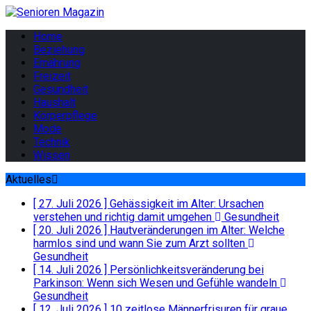
Home
Beziehung
Ernährung
Freizeit
Gesundheit
Haushalt
Körperpflege
Mode
Technik
Wissen
Aktuelles
[ 27. Juli 2026 ]
Gehässigkeit im Alter: Ursachen
verstehen und richtig damit umgehen
Gesundheit
[ 20. Juli 2026 ]
Hautveränderungen im Alter: Welche
harmlos sind und wann Sie zum Arzt sollten
Gesundheit
[ 14. Juli 2026 ]
Persönlichkeitsveränderung bei
Parkinson: Wenn sich Wesen und Gefühle wandeln
Gesundheit
[ 12. Juli 2026 ]
10 zeitlose Männerfrisuren für graue