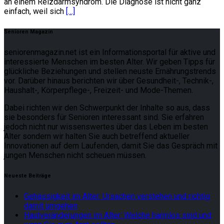
an einem Reizdarmsyndrom. Die Diagnose ist nicht ganz
einfach, weil sich
[…]
Senioren Magazin
seniorenmagazin.net ist ein Informationsportal für aktive und
interessierte Menschen im besten Alter. Wir geben Tipps für
glückliche Beziehungen und stellen neuste Ernährungstrends
vor. Darüber hinaus berichten wir über Gesundheit-, Technik-,
Haushalt-, Körperpflege-, Freizeit- und Mode-Themen.
Dabei richten wir den Schwerpunkt der Inhalte so aus, dass
sie besonders für Senioren interessant sind. Sie erfahren
jedoch nicht nur wissenswertes über das Leben im besten
Alter sondern wir halten Sie auch betreffend aktueller
Innovationen auf dem Laufenden, damit Sie das Gespräch mit
jungen Menschen nicht scheuen müssen.
Neueste Beiträge
Gehässigkeit im Alter: Ursachen verstehen und richtig
damit umgehen
Hautveränderungen im Alter: Welche harmlos sind und