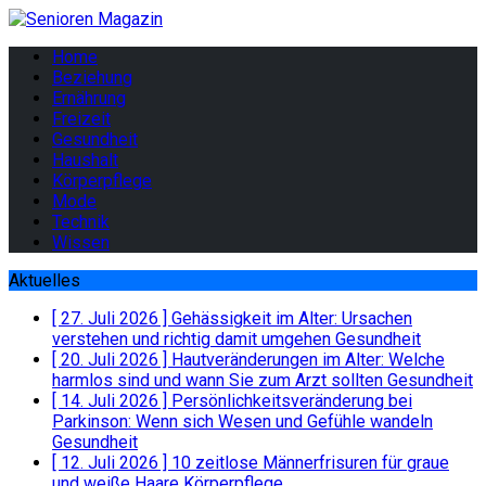
Home
Beziehung
Ernährung
Freizeit
Gesundheit
Haushalt
Körperpflege
Mode
Technik
Wissen
Aktuelles
[ 27. Juli 2026 ]
Gehässigkeit im Alter: Ursachen
verstehen und richtig damit umgehen
Gesundheit
[ 20. Juli 2026 ]
Hautveränderungen im Alter: Welche
harmlos sind und wann Sie zum Arzt sollten
Gesundheit
[ 14. Juli 2026 ]
Persönlichkeitsveränderung bei
Parkinson: Wenn sich Wesen und Gefühle wandeln
Gesundheit
[ 12. Juli 2026 ]
10 zeitlose Männerfrisuren für graue
und weiße Haare
Körperpflege