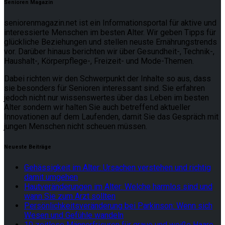
Senioren Magazin
seniorenmagazin.net ist ein Informationsportal für aktive und
interessierte Menschen im besten Alter. Wir geben Tipps für
glückliche Beziehungen und stellen neuste Ernährungstrends
vor. Darüber hinaus berichten wir über Gesundheit-, Technik-,
Haushalt-, Körperpflege-, Freizeit- und Mode-Themen.
Dabei richten wir den Schwerpunkt der Inhalte so aus, dass
sie besonders für Senioren interessant sind. Sie erfahren
jedoch nicht nur wissenswertes über das Leben im besten
Alter sondern wir halten Sie auch betreffend aktueller
Innovationen auf dem Laufenden, damit Sie das Gespräch mit
jungen Menschen nicht scheuen müssen.
Neueste Beiträge
Gehässigkeit im Alter: Ursachen verstehen und richtig
damit umgehen
Hautveränderungen im Alter: Welche harmlos sind und
wann Sie zum Arzt sollten
Persönlichkeitsveränderung bei Parkinson: Wenn sich
Wesen und Gefühle wandeln
10 zeitlose Männerfrisuren für graue und weiße Haare