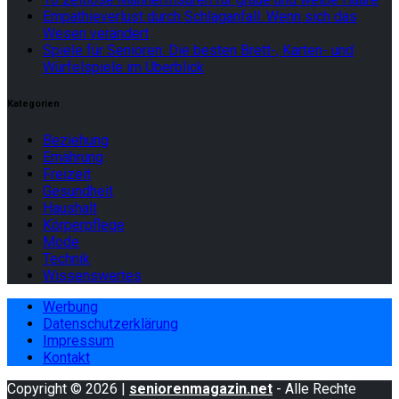
Empathieverlust durch Schlaganfall: Wenn sich das
Wesen verändert
Spiele für Senioren: Die besten Brett-, Karten- und
Würfelspiele im Überblick
Kategorien
Beziehung
Ernährung
Freizeit
Gesundheit
Haushalt
Körperpflege
Mode
Technik
Wissenswertes
Werbung
Datenschutzerklärung
Impressum
Kontakt
Copyright © 2026 |
seniorenmagazin.net
- Alle Rechte