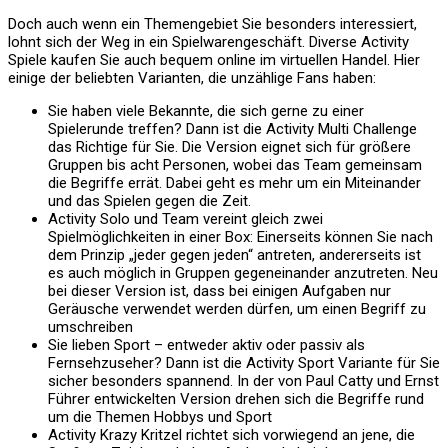
Doch auch wenn ein Themengebiet Sie besonders interessiert,
lohnt sich der Weg in ein Spielwarengeschäft. Diverse Activity
Spiele kaufen Sie auch bequem online im virtuellen Handel. Hier
einige der beliebten Varianten, die unzählige Fans haben:
Sie haben viele Bekannte, die sich gerne zu einer
Spielerunde treffen? Dann ist die Activity Multi Challenge
das Richtige für Sie. Die Version eignet sich für größere
Gruppen bis acht Personen, wobei das Team gemeinsam
die Begriffe errät. Dabei geht es mehr um ein Miteinander
und das Spielen gegen die Zeit.
Activity Solo und Team vereint gleich zwei
Spielmöglichkeiten in einer Box: Einerseits können Sie nach
dem Prinzip „jeder gegen jeden“ antreten, andererseits ist
es auch möglich in Gruppen gegeneinander anzutreten. Neu
bei dieser Version ist, dass bei einigen Aufgaben nur
Geräusche verwendet werden dürfen, um einen Begriff zu
umschreiben
Sie lieben Sport – entweder aktiv oder passiv als
Fernsehzuseher? Dann ist die Activity Sport Variante für Sie
sicher besonders spannend. In der von Paul Catty und Ernst
Führer entwickelten Version drehen sich die Begriffe rund
um die Themen Hobbys und Sport
Activity Krazy Kritzel richtet sich vorwiegend an jene, die