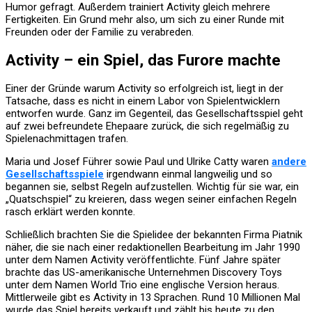
Humor gefragt. Außerdem trainiert Activity gleich mehrere
Fertigkeiten. Ein Grund mehr also, um sich zu einer Runde mit
Freunden oder der Familie zu verabreden.
Activity – ein Spiel, das Furore machte
Einer der Gründe warum Activity so erfolgreich ist, liegt in der
Tatsache, dass es nicht in einem Labor von Spielentwicklern
entworfen wurde. Ganz im Gegenteil, das Gesellschaftsspiel geht
auf zwei befreundete Ehepaare zurück, die sich regelmäßig zu
Spielenachmittagen trafen.
Maria und Josef Führer sowie Paul und Ulrike Catty waren
andere
Gesellschaftsspiele
irgendwann einmal langweilig und so
begannen sie, selbst Regeln aufzustellen. Wichtig für sie war, ein
„Quatschspiel“ zu kreieren, dass wegen seiner einfachen Regeln
rasch erklärt werden konnte.
Schließlich brachten Sie die Spielidee der bekannten Firma Piatnik
näher, die sie nach einer redaktionellen Bearbeitung im Jahr 1990
unter dem Namen Activity veröffentlichte. Fünf Jahre später
brachte das US-amerikanische Unternehmen Discovery Toys
unter dem Namen World Trio eine englische Version heraus.
Mittlerweile gibt es Activity in 13 Sprachen. Rund 10 Millionen Mal
wurde das Spiel bereits verkauft und zählt bis heute zu den