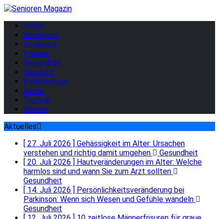
Home
Beziehung
Ernährung
Freizeit
Gesundheit
Haushalt
Körperpflege
Mode
Technik
Wissen
Aktuelles
[ 27. Juli 2026 ]
Gehässigkeit im Alter: Ursachen
verstehen und richtig damit umgehen
Gesundheit
[ 20. Juli 2026 ]
Hautveränderungen im Alter: Welche
harmlos sind und wann Sie zum Arzt sollten
Gesundheit
[ 14. Juli 2026 ]
Persönlichkeitsveränderung bei
Parkinson: Wenn sich Wesen und Gefühle wandeln
Gesundheit
[ 12. Juli 2026 ]
10 zeitlose Männerfrisuren für graue