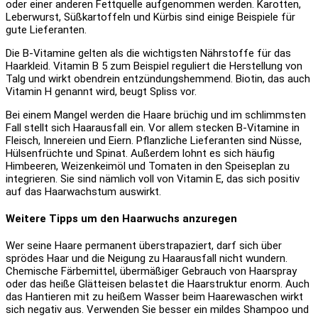
oder einer anderen Fettquelle aufgenommen werden. Karotten,
Leberwurst, Süßkartoffeln und Kürbis sind einige Beispiele für
gute Lieferanten.
Die B-Vitamine gelten als die wichtigsten Nährstoffe für das
Haarkleid. Vitamin B 5 zum Beispiel reguliert die Herstellung von
Talg und wirkt obendrein entzündungshemmend. Biotin, das auch
Vitamin H genannt wird, beugt Spliss vor.
Bei einem Mangel werden die Haare brüchig und im schlimmsten
Fall stellt sich Haarausfall ein. Vor allem stecken B-Vitamine in
Fleisch, Innereien und Eiern. Pflanzliche Lieferanten sind Nüsse,
Hülsenfrüchte und Spinat. Außerdem lohnt es sich häufig
Himbeeren, Weizenkeimöl und Tomaten in den Speiseplan zu
integrieren. Sie sind nämlich voll von Vitamin E, das sich positiv
auf das Haarwachstum auswirkt.
Weitere Tipps um den Haarwuchs anzuregen
Wer seine Haare permanent überstrapaziert, darf sich über
sprödes Haar und die Neigung zu Haarausfall nicht wundern.
Chemische Färbemittel, übermäßiger Gebrauch von Haarspray
oder das heiße Glätteisen belastet die Haarstruktur enorm. Auch
das Hantieren mit zu heißem Wasser beim Haarewaschen wirkt
sich negativ aus. Verwenden Sie besser ein mildes Shampoo und