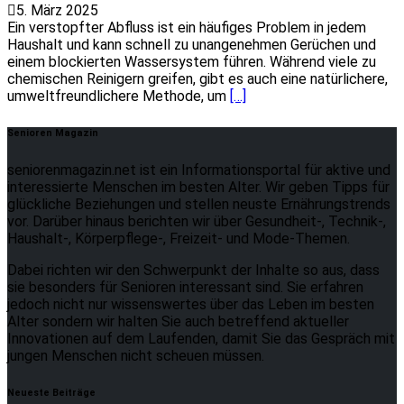
5. März 2025
Ein verstopfter Abfluss ist ein häufiges Problem in jedem
Haushalt und kann schnell zu unangenehmen Gerüchen und
einem blockierten Wassersystem führen. Während viele zu
chemischen Reinigern greifen, gibt es auch eine natürlichere,
umweltfreundlichere Methode, um
[…]
Senioren Magazin
seniorenmagazin.net ist ein Informationsportal für aktive und
interessierte Menschen im besten Alter. Wir geben Tipps für
glückliche Beziehungen und stellen neuste Ernährungstrends
vor. Darüber hinaus berichten wir über Gesundheit-, Technik-,
Haushalt-, Körperpflege-, Freizeit- und Mode-Themen.
Dabei richten wir den Schwerpunkt der Inhalte so aus, dass
sie besonders für Senioren interessant sind. Sie erfahren
jedoch nicht nur wissenswertes über das Leben im besten
Alter sondern wir halten Sie auch betreffend aktueller
Innovationen auf dem Laufenden, damit Sie das Gespräch mit
jungen Menschen nicht scheuen müssen.
Neueste Beiträge