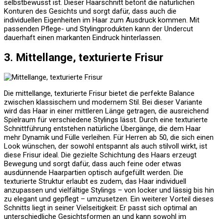
selbstbewusst ist. Dieser Haarschnitt betont die natürlichen
Konturen des Gesichts und sorgt dafür, dass auch die
individuellen Eigenheiten im Haar zum Ausdruck kommen. Mit
passenden Pflege- und Stylingprodukten kann der Undercut
dauerhaft einen markanten Eindruck hinterlassen.
3. Mittellange, texturierte Frisur
Die mittellange, texturierte Frisur bietet die perfekte Balance
zwischen klassischem und modernem Stil. Bei dieser Variante
wird das Haar in einer mittleren Länge getragen, die ausreichend
Spielraum für verschiedene Stylings lässt. Durch eine texturierte
Schnittführung entstehen natürliche Übergänge, die dem Haar
mehr Dynamik und Fülle verleihen. Für Herren ab 50, die sich einen
Look wünschen, der sowohl entspannt als auch stilvoll wirkt, ist
diese Frisur ideal. Die gezielte Schichtung des Haars erzeugt
Bewegung und sorgt dafür, dass auch feine oder etwas
ausdünnende Haarpartien optisch aufgefüllt werden. Die
texturierte Struktur erlaubt es zudem, das Haar individuell
anzupassen und vielfältige Stylings – von locker und lässig bis hin
zu elegant und gepflegt – umzusetzen. Ein weiterer Vorteil dieses
Schnitts liegt in seiner Vielseitigkeit: Er passt sich optimal an
unterschiedliche Gesichtsformen an und kann sowohl im