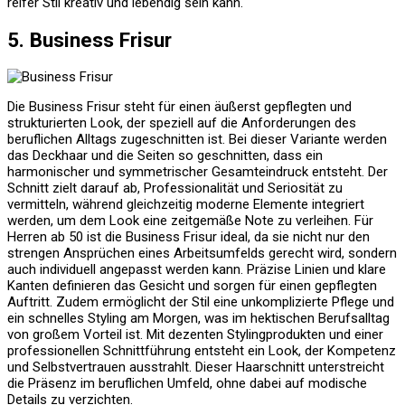
reifer Stil kreativ und lebendig sein kann.
5. Business Frisur
Die Business Frisur steht für einen äußerst gepflegten und
strukturierten Look, der speziell auf die Anforderungen des
beruflichen Alltags zugeschnitten ist. Bei dieser Variante werden
das Deckhaar und die Seiten so geschnitten, dass ein
harmonischer und symmetrischer Gesamteindruck entsteht. Der
Schnitt zielt darauf ab, Professionalität und Seriosität zu
vermitteln, während gleichzeitig moderne Elemente integriert
werden, um dem Look eine zeitgemäße Note zu verleihen. Für
Herren ab 50 ist die Business Frisur ideal, da sie nicht nur den
strengen Ansprüchen eines Arbeitsumfelds gerecht wird, sondern
auch individuell angepasst werden kann. Präzise Linien und klare
Kanten definieren das Gesicht und sorgen für einen gepflegten
Auftritt. Zudem ermöglicht der Stil eine unkomplizierte Pflege und
ein schnelles Styling am Morgen, was im hektischen Berufsalltag
von großem Vorteil ist. Mit dezenten Stylingprodukten und einer
professionellen Schnittführung entsteht ein Look, der Kompetenz
und Selbstvertrauen ausstrahlt. Dieser Haarschnitt unterstreicht
die Präsenz im beruflichen Umfeld, ohne dabei auf modische
Details zu verzichten.