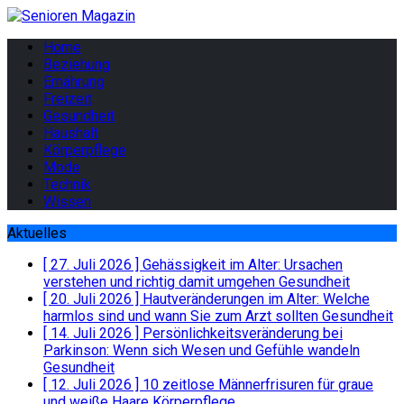
Home
Beziehung
Ernährung
Freizeit
Gesundheit
Haushalt
Körperpflege
Mode
Technik
Wissen
Aktuelles
[ 27. Juli 2026 ]
Gehässigkeit im Alter: Ursachen
verstehen und richtig damit umgehen
Gesundheit
[ 20. Juli 2026 ]
Hautveränderungen im Alter: Welche
harmlos sind und wann Sie zum Arzt sollten
Gesundheit
[ 14. Juli 2026 ]
Persönlichkeitsveränderung bei
Parkinson: Wenn sich Wesen und Gefühle wandeln
Gesundheit
[ 12. Juli 2026 ]
10 zeitlose Männerfrisuren für graue
und weiße Haare
Körperpflege