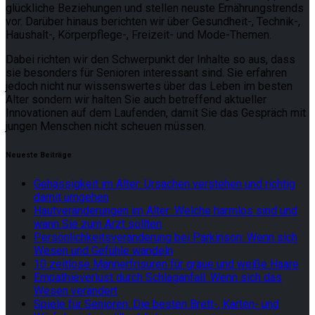
glückliche Beziehungen und stellen neuste Ernährungstrends
vor. Darüber hinaus berichten wir über Gesundheit-, Technik-,
Haushalt-, Körperpflege-, Freizeit- und Mode-Themen.
Dabei richten wir den Schwerpunkt der Inhalte so aus, dass
sie besonders für Senioren interessant sind. Sie erfahren
jedoch nicht nur wissenswertes über das Leben im besten
Alter sondern wir halten Sie auch betreffend aktueller
Innovationen auf dem Laufenden, damit Sie das Gespräch mit
jungen Menschen nicht scheuen müssen.
Neueste Beiträge
Gehässigkeit im Alter: Ursachen verstehen und richtig
damit umgehen
Hautveränderungen im Alter: Welche harmlos sind und
wann Sie zum Arzt sollten
Persönlichkeitsveränderung bei Parkinson: Wenn sich
Wesen und Gefühle wandeln
10 zeitlose Männerfrisuren für graue und weiße Haare
Empathieverlust durch Schlaganfall: Wenn sich das
Wesen verändert
Spiele für Senioren: Die besten Brett-, Karten- und