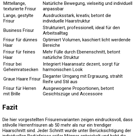
Mittellange,
Natürliche Bewegung, vielseitig und individuell
texturierte Frisur
anpassbar
Lange, gestylte
Ausdrucksstark, kreativ, betont die
Frisur
individuelle Haarstruktur
Strukturiert, professionell, ideal für den
Business Frisur
Arbeitsalltag
Frisur für dünnes
Optimiert Volumen, kaschiert licht werdende
Haar
Bereiche
Frisur für feines
Mehr Fülle durch Ebenenschnitt, betont
Haar
natürliche Struktur
Frisur bei
Integriert Haaransatz dezent, sorgt für
Geheimratsecken
harmonischen Look
Eleganter Umgang mit Ergrauung, strahlt
Graue Haare Frisur
Reife und Stil aus
Frisur für Herren
Ausgewogene Proportionen, betont
mit Brille
Gesichtszüge und Accessoire
Fazit
Die hier vorgestellten Frisurenvarianten zeigen eindrucksvoll, dass
stilvolle Herrenfrisuren ab 50 mehr als nur ein trendiger
Haarschnitt sind. Jeder Schnitt wurde unter Berücksichtigung der
individuellen Bedürfnisse reifer Männer entwickelt und hebt die