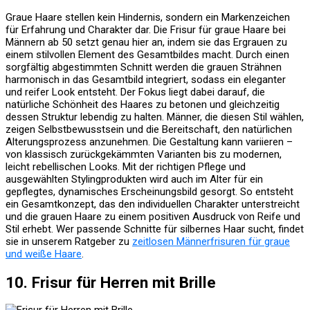
Graue Haare stellen kein Hindernis, sondern ein Markenzeichen
für Erfahrung und Charakter dar. Die Frisur für graue Haare bei
Männern ab 50 setzt genau hier an, indem sie das Ergrauen zu
einem stilvollen Element des Gesamtbildes macht. Durch einen
sorgfältig abgestimmten Schnitt werden die grauen Strähnen
harmonisch in das Gesamtbild integriert, sodass ein eleganter
und reifer Look entsteht. Der Fokus liegt dabei darauf, die
natürliche Schönheit des Haares zu betonen und gleichzeitig
dessen Struktur lebendig zu halten. Männer, die diesen Stil wählen,
zeigen Selbstbewusstsein und die Bereitschaft, den natürlichen
Alterungsprozess anzunehmen. Die Gestaltung kann variieren –
von klassisch zurückgekämmten Varianten bis zu modernen,
leicht rebellischen Looks. Mit der richtigen Pflege und
ausgewählten Stylingprodukten wird auch im Alter für ein
gepflegtes, dynamisches Erscheinungsbild gesorgt. So entsteht
ein Gesamtkonzept, das den individuellen Charakter unterstreicht
und die grauen Haare zu einem positiven Ausdruck von Reife und
Stil erhebt. Wer passende Schnitte für silbernes Haar sucht, findet
sie in unserem Ratgeber zu
zeitlosen Männerfrisuren für graue
und weiße Haare
.
10. Frisur für Herren mit Brille