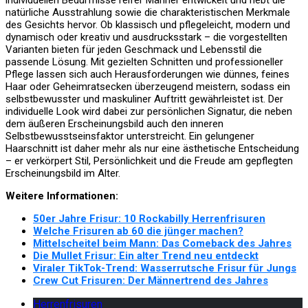
natürliche Ausstrahlung sowie die charakteristischen Merkmale
des Gesichts hervor. Ob klassisch und pflegeleicht, modern und
dynamisch oder kreativ und ausdrucksstark – die vorgestellten
Varianten bieten für jeden Geschmack und Lebensstil die
passende Lösung. Mit gezielten Schnitten und professioneller
Pflege lassen sich auch Herausforderungen wie dünnes, feines
Haar oder Geheimratsecken überzeugend meistern, sodass ein
selbstbewusster und maskuliner Auftritt gewährleistet ist. Der
individuelle Look wird dabei zur persönlichen Signatur, die neben
dem äußeren Erscheinungsbild auch den inneren
Selbstbewusstseinsfaktor unterstreicht. Ein gelungener
Haarschnitt ist daher mehr als nur eine ästhetische Entscheidung
– er verkörpert Stil, Persönlichkeit und die Freude am gepflegten
Erscheinungsbild im Alter.
Weitere Informationen:
50er Jahre Frisur: 10 Rockabilly Herrenfrisuren
Welche Frisuren ab 60 die jünger machen?
Mittelscheitel beim Mann: Das Comeback des Jahres
Die Mullet Frisur: Ein alter Trend neu entdeckt
Viraler TikTok-Trend: Wasserrutsche Frisur für Jungs
Crew Cut Frisuren: Der Männertrend des Jahres
Herrenfrisuren