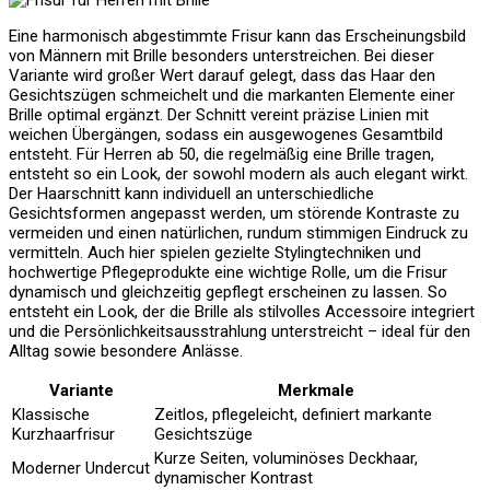
Eine harmonisch abgestimmte Frisur kann das Erscheinungsbild
von Männern mit Brille besonders unterstreichen. Bei dieser
Variante wird großer Wert darauf gelegt, dass das Haar den
Gesichtszügen schmeichelt und die markanten Elemente einer
Brille optimal ergänzt. Der Schnitt vereint präzise Linien mit
weichen Übergängen, sodass ein ausgewogenes Gesamtbild
entsteht. Für Herren ab 50, die regelmäßig eine Brille tragen,
entsteht so ein Look, der sowohl modern als auch elegant wirkt.
Der Haarschnitt kann individuell an unterschiedliche
Gesichtsformen angepasst werden, um störende Kontraste zu
vermeiden und einen natürlichen, rundum stimmigen Eindruck zu
vermitteln. Auch hier spielen gezielte Stylingtechniken und
hochwertige Pflegeprodukte eine wichtige Rolle, um die Frisur
dynamisch und gleichzeitig gepflegt erscheinen zu lassen. So
entsteht ein Look, der die Brille als stilvolles Accessoire integriert
und die Persönlichkeitsausstrahlung unterstreicht – ideal für den
Alltag sowie besondere Anlässe.
Variante
Merkmale
Klassische
Zeitlos, pflegeleicht, definiert markante
Kurzhaarfrisur
Gesichtszüge
Kurze Seiten, voluminöses Deckhaar,
Moderner Undercut
dynamischer Kontrast