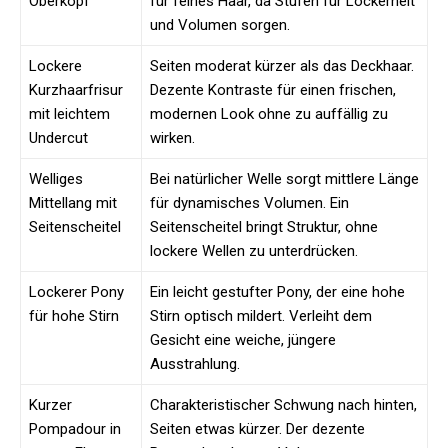
Oberkopf
für feines Haar, da Stufen für Lockerheit
und Volumen sorgen.
Lockere
Seiten moderat kürzer als das Deckhaar.
Kurzhaarfrisur
Dezente Kontraste für einen frischen,
mit leichtem
modernen Look ohne zu auffällig zu
Undercut
wirken.
Welliges
Bei natürlicher Welle sorgt mittlere Länge
Mittellang mit
für dynamisches Volumen. Ein
Seitenscheitel
Seitenscheitel bringt Struktur, ohne
lockere Wellen zu unterdrücken.
Lockerer Pony
Ein leicht gestufter Pony, der eine hohe
für hohe Stirn
Stirn optisch mildert. Verleiht dem
Gesicht eine weiche, jüngere
Ausstrahlung.
Kurzer
Charakteristischer Schwung nach hinten,
Pompadour in
Seiten etwas kürzer. Der dezente