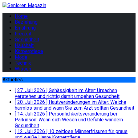
Home
Beziehung
Ernährung
Freizeit
Gesundheit
Haushalt
Körperpflege
Mode
Technik
Wissen
Aktuelles
[ 27. Juli 2026 ]
Gehässigkeit im Alter: Ursachen
verstehen und richtig damit umgehen
Gesundheit
[ 20. Juli 2026 ]
Hautveränderungen im Alter: Welche
harmlos sind und wann Sie zum Arzt sollten
Gesundheit
[ 14. Juli 2026 ]
Persönlichkeitsveränderung bei
Parkinson: Wenn sich Wesen und Gefühle wandeln
Gesundheit
[ 12. Juli 2026 ]
10 zeitlose Männerfrisuren für graue
und weiße Haare
Körperpflege