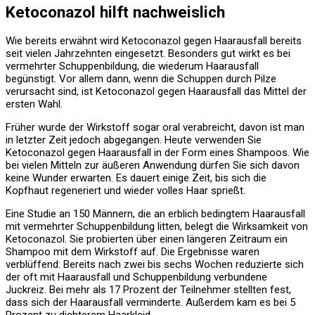
Ketoconazol hilft nachweislich
Wie bereits erwähnt wird Ketoconazol gegen Haarausfall bereits
seit vielen Jahrzehnten eingesetzt. Besonders gut wirkt es bei
vermehrter Schuppenbildung, die wiederum Haarausfall
begünstigt. Vor allem dann, wenn die Schuppen durch Pilze
verursacht sind, ist Ketoconazol gegen Haarausfall das Mittel der
ersten Wahl.
Früher wurde der Wirkstoff sogar oral verabreicht, davon ist man
in letzter Zeit jedoch abgegangen. Heute verwenden Sie
Ketoconazol gegen Haarausfall in der Form eines Shampoos. Wie
bei vielen Mitteln zur äußeren Anwendung dürfen Sie sich davon
keine Wunder erwarten. Es dauert einige Zeit, bis sich die
Kopfhaut regeneriert und wieder volles Haar sprießt.
Eine Studie an 150 Männern, die an erblich bedingtem Haarausfall
mit vermehrter Schuppenbildung litten, belegt die Wirksamkeit von
Ketoconazol. Sie probierten über einen längeren Zeitraum ein
Shampoo mit dem Wirkstoff auf. Die Ergebnisse waren
verblüffend: Bereits nach zwei bis sechs Wochen reduzierte sich
der oft mit Haarausfall und Schuppenbildung verbundene
Juckreiz. Bei mehr als 17 Prozent der Teilnehmer stellten fest,
dass sich der Haarausfall verminderte. Außerdem kam es bei 5
Prozent zu dichterem Haarkleid.