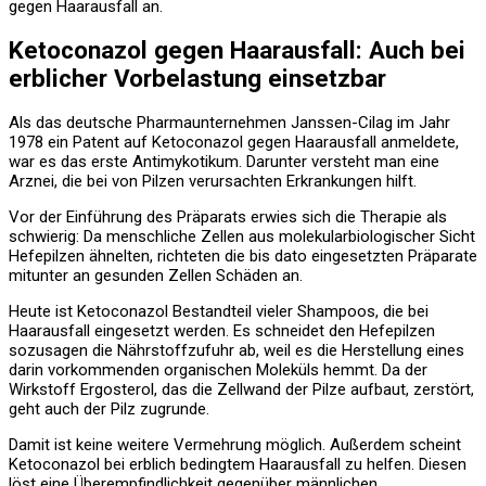
gegen Haarausfall an.
Ketoconazol gegen Haarausfall: Auch bei
erblicher Vorbelastung einsetzbar
Als das deutsche Pharmaunternehmen Janssen-Cilag im Jahr
1978 ein Patent auf Ketoconazol gegen Haarausfall anmeldete,
war es das erste Antimykotikum. Darunter versteht man eine
Arznei, die bei von Pilzen verursachten Erkrankungen hilft.
Vor der Einführung des Präparats erwies sich die Therapie als
schwierig: Da menschliche Zellen aus molekularbiologischer Sicht
Hefepilzen ähnelten, richteten die bis dato eingesetzten Präparate
mitunter an gesunden Zellen Schäden an.
Heute ist Ketoconazol Bestandteil vieler Shampoos, die bei
Haarausfall eingesetzt werden. Es schneidet den Hefepilzen
sozusagen die Nährstoffzufuhr ab, weil es die Herstellung eines
darin vorkommenden organischen Moleküls hemmt. Da der
Wirkstoff Ergosterol, das die Zellwand der Pilze aufbaut, zerstört,
geht auch der Pilz zugrunde.
Damit ist keine weitere Vermehrung möglich. Außerdem scheint
Ketoconazol bei erblich bedingtem Haarausfall zu helfen. Diesen
löst eine Überempfindlichkeit gegenüber männlichen