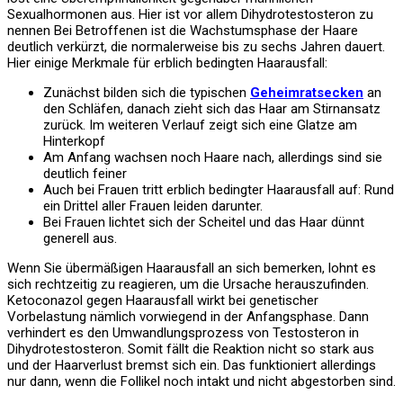
Sexualhormonen aus. Hier ist vor allem Dihydrotestosteron zu
nennen Bei Betroffenen ist die Wachstumsphase der Haare
deutlich verkürzt, die normalerweise bis zu sechs Jahren dauert.
Hier einige Merkmale für erblich bedingten Haarausfall:
Zunächst bilden sich die typischen
Geheimratsecken
an
den Schläfen, danach zieht sich das Haar am Stirnansatz
zurück. Im weiteren Verlauf zeigt sich eine Glatze am
Hinterkopf
Am Anfang wachsen noch Haare nach, allerdings sind sie
deutlich feiner
Auch bei Frauen tritt erblich bedingter Haarausfall auf: Rund
ein Drittel aller Frauen leiden darunter.
Bei Frauen lichtet sich der Scheitel und das Haar dünnt
generell aus.
Wenn Sie übermäßigen Haarausfall an sich bemerken, lohnt es
sich rechtzeitig zu reagieren, um die Ursache herauszufinden.
Ketoconazol gegen Haarausfall wirkt bei genetischer
Vorbelastung nämlich vorwiegend in der Anfangsphase. Dann
verhindert es den Umwandlungsprozess von Testosteron in
Dihydrotestosteron. Somit fällt die Reaktion nicht so stark aus
und der Haarverlust bremst sich ein. Das funktioniert allerdings
nur dann, wenn die Follikel noch intakt und nicht abgestorben sind.