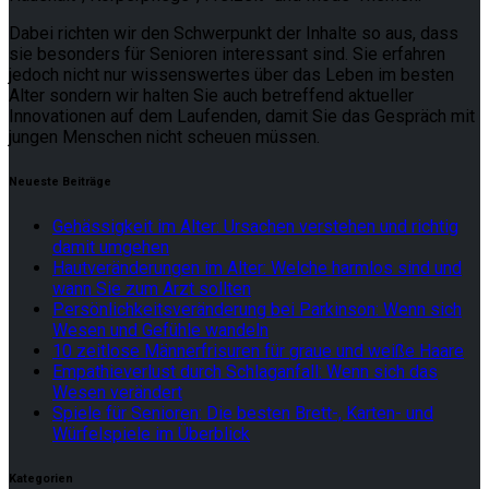
Dabei richten wir den Schwerpunkt der Inhalte so aus, dass
sie besonders für Senioren interessant sind. Sie erfahren
jedoch nicht nur wissenswertes über das Leben im besten
Alter sondern wir halten Sie auch betreffend aktueller
Innovationen auf dem Laufenden, damit Sie das Gespräch mit
jungen Menschen nicht scheuen müssen.
Neueste Beiträge
Gehässigkeit im Alter: Ursachen verstehen und richtig
damit umgehen
Hautveränderungen im Alter: Welche harmlos sind und
wann Sie zum Arzt sollten
Persönlichkeitsveränderung bei Parkinson: Wenn sich
Wesen und Gefühle wandeln
10 zeitlose Männerfrisuren für graue und weiße Haare
Empathieverlust durch Schlaganfall: Wenn sich das
Wesen verändert
Spiele für Senioren: Die besten Brett-, Karten- und
Würfelspiele im Überblick
Kategorien