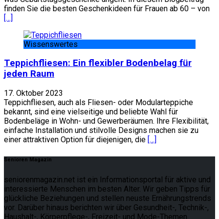
finden Sie die besten Geschenkideen für Frauen ab 60 – von
[…]
Wissenswertes
Teppichfliesen: Ein flexibler Bodenbelag für
jeden Raum
17. Oktober 2023
Teppichfliesen, auch als Fliesen- oder Modularteppiche
bekannt, sind eine vielseitige und beliebte Wahl für
Bodenbeläge in Wohn- und Gewerberäumen. Ihre Flexibilität,
einfache Installation und stilvolle Designs machen sie zu
einer attraktiven Option für diejenigen, die
[…]
Senioren Magazin
seniorenmagazin.net ist ein Informationsportal für aktive und
interessierte Menschen im besten Alter. Wir geben Tipps für
glückliche Beziehungen und stellen neuste Ernährungstrends
vor. Darüber hinaus berichten wir über Gesundheit-, Technik-,
Haushalt-, Körperpflege-, Freizeit- und Mode-Themen.