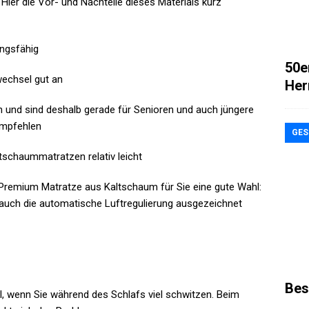
ier die Vor- und Nachteile dieses Materials kurz
ngsfähig
50e
wechsel gut an
Her
und sind deshalb gerade für Senioren und auch jüngere
empfehlen
GES
tschaummatratzen relativ leicht
ie Premium Matratze aus Kaltschaum für Sie eine gute Wahl:
st auch die automatische Luftregulierung ausgezeichnet
Bes
l, wenn Sie während des Schlafs viel schwitzen. Beim