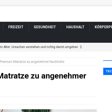
FREIZEIT
GESUNDHEIT
HAUSHALT
KÖRPERP
im Alter: Ursachen verstehen und richtig damit umgehen
r Premium Matratze zu angenehmer Nachtruhe
ngen im Alter: Welche harmlos sind und wann Sie zum Arzt sollten
TEC
Matratze zu angenehmer
tsveränderung bei Parkinson: Wenn sich Wesen und Gefühle
ännerfrisuren für graue und weiße Haare
KÖRPERPFLEGE
t durch Schlaganfall: Wenn sich das Wesen verändert