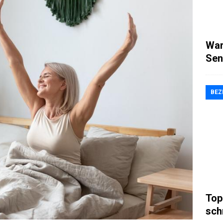
War
Sen
BEZ
Top
sch