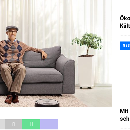
Öko
Käl
GES
Mit
sch