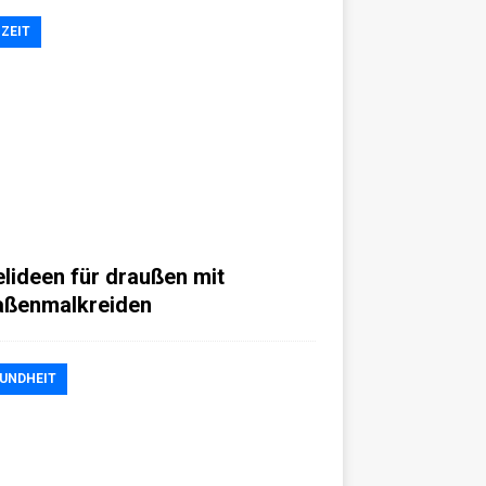
IZEIT
elideen für draußen mit
aßenmalkreiden
UNDHEIT