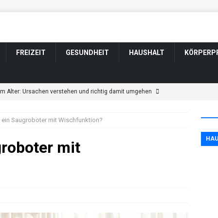
FREIZEIT
GESUNDHEIT
HAUSHALT
KÖRPERP
im Alter: Ursachen verstehen und richtig damit umgehen
 ein Saugroboter mit Wischfunktion?
ngen im Alter: Welche harmlos sind und wann Sie zum Arzt sollten
HAU
roboter mit
tsveränderung bei Parkinson: Wenn sich Wesen und Gefühle
ännerfrisuren für graue und weiße Haare
KÖRPERPFLEGE
t durch Schlaganfall: Wenn sich das Wesen verändert