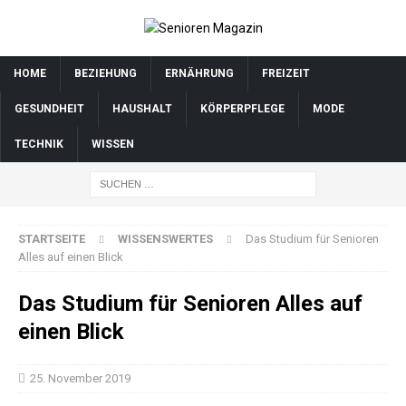
HOME
BEZIEHUNG
ERNÄHRUNG
FREIZEIT
GESUNDHEIT
HAUSHALT
KÖRPERPFLEGE
MODE
TECHNIK
WISSEN
STARTSEITE
WISSENSWERTES
Das Studium für Senioren
Alles auf einen Blick
Das Studium für Senioren Alles auf
einen Blick
25. November 2019