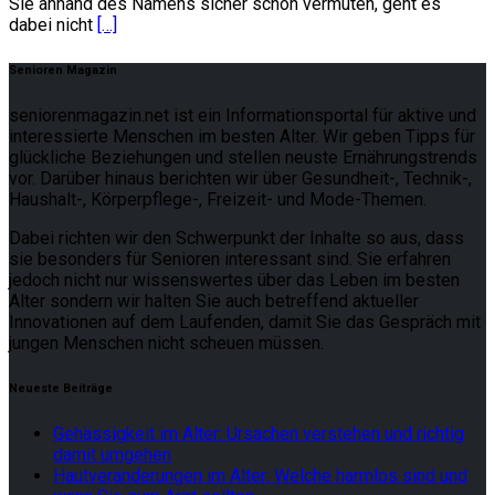
Sie anhand des Namens sicher schon vermuten, geht es
dabei nicht
[…]
Senioren Magazin
seniorenmagazin.net ist ein Informationsportal für aktive und
interessierte Menschen im besten Alter. Wir geben Tipps für
glückliche Beziehungen und stellen neuste Ernährungstrends
vor. Darüber hinaus berichten wir über Gesundheit-, Technik-,
Haushalt-, Körperpflege-, Freizeit- und Mode-Themen.
Dabei richten wir den Schwerpunkt der Inhalte so aus, dass
sie besonders für Senioren interessant sind. Sie erfahren
jedoch nicht nur wissenswertes über das Leben im besten
Alter sondern wir halten Sie auch betreffend aktueller
Innovationen auf dem Laufenden, damit Sie das Gespräch mit
jungen Menschen nicht scheuen müssen.
Neueste Beiträge
Gehässigkeit im Alter: Ursachen verstehen und richtig
damit umgehen
Hautveränderungen im Alter: Welche harmlos sind und