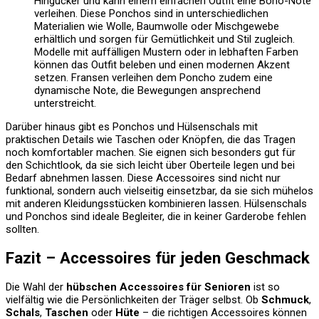
Hingucker und kann einem einfachen Outfit eine Boho-Note
verleihen. Diese Ponchos sind in unterschiedlichen
Materialien wie Wolle, Baumwolle oder Mischgewebe
erhältlich und sorgen für Gemütlichkeit und Stil zugleich.
Modelle mit auffälligen Mustern oder in lebhaften Farben
können das Outfit beleben und einen modernen Akzent
setzen. Fransen verleihen dem Poncho zudem eine
dynamische Note, die Bewegungen ansprechend
unterstreicht.
Darüber hinaus gibt es Ponchos und Hülsenschals mit
praktischen Details wie Taschen oder Knöpfen, die das Tragen
noch komfortabler machen. Sie eignen sich besonders gut für
den Schichtlook, da sie sich leicht über Oberteile legen und bei
Bedarf abnehmen lassen. Diese Accessoires sind nicht nur
funktional, sondern auch vielseitig einsetzbar, da sie sich mühelos
mit anderen Kleidungsstücken kombinieren lassen. Hülsenschals
und Ponchos sind ideale Begleiter, die in keiner Garderobe fehlen
sollten.
Fazit – Accessoires für jeden Geschmack
Die Wahl der
hübschen Accessoires für Senioren
ist so
vielfältig wie die Persönlichkeiten der Träger selbst. Ob
Schmuck
,
Schals
,
Taschen
oder
Hüte
– die richtigen Accessoires können