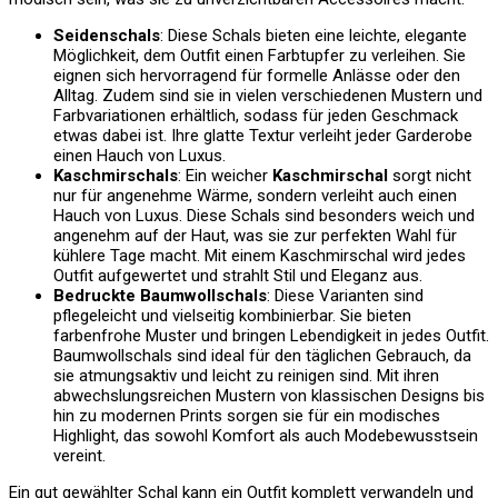
Seidenschals
: Diese Schals bieten eine leichte, elegante
Möglichkeit, dem Outfit einen Farbtupfer zu verleihen. Sie
eignen sich hervorragend für formelle Anlässe oder den
Alltag. Zudem sind sie in vielen verschiedenen Mustern und
Farbvariationen erhältlich, sodass für jeden Geschmack
etwas dabei ist. Ihre glatte Textur verleiht jeder Garderobe
einen Hauch von Luxus.
Kaschmirschals
: Ein weicher
Kaschmirschal
sorgt nicht
nur für angenehme Wärme, sondern verleiht auch einen
Hauch von Luxus. Diese Schals sind besonders weich und
angenehm auf der Haut, was sie zur perfekten Wahl für
kühlere Tage macht. Mit einem Kaschmirschal wird jedes
Outfit aufgewertet und strahlt Stil und Eleganz aus.
Bedruckte Baumwollschals
: Diese Varianten sind
pflegeleicht und vielseitig kombinierbar. Sie bieten
farbenfrohe Muster und bringen Lebendigkeit in jedes Outfit.
Baumwollschals sind ideal für den täglichen Gebrauch, da
sie atmungsaktiv und leicht zu reinigen sind. Mit ihren
abwechslungsreichen Mustern von klassischen Designs bis
hin zu modernen Prints sorgen sie für ein modisches
Highlight, das sowohl Komfort als auch Modebewusstsein
vereint.
Ein gut gewählter Schal kann ein Outfit komplett verwandeln und