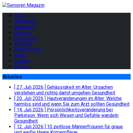
Home
Beziehung
Ernährung
Freizeit
Gesundheit
Haushalt
Körperpflege
Mode
Technik
Wissen
Aktuelles
[ 27. Juli 2026 ]
Gehässigkeit im Alter: Ursachen
verstehen und richtig damit umgehen
Gesundheit
[ 20. Juli 2026 ]
Hautveränderungen im Alter: Welche
harmlos sind und wann Sie zum Arzt sollten
Gesundheit
[ 14. Juli 2026 ]
Persönlichkeitsveränderung bei
Parkinson: Wenn sich Wesen und Gefühle wandeln
Gesundheit
[ 12. Juli 2026 ]
10 zeitlose Männerfrisuren für graue
und weiße Haare
Körperpflege