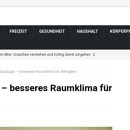
FREIZEIT
GESUNDHEIT
HAUSHALT
KÖRPERP
im Alter: Ursachen verstehen und richtig damit umgehen
bsauger – besseres Raumklima für Allergiker
ngen im Alter: Welche harmlos sind und wann Sie zum Arzt sollten
– besseres Raumklima für
tsveränderung bei Parkinson: Wenn sich Wesen und Gefühle
ännerfrisuren für graue und weiße Haare
KÖRPERPFLEGE
t durch Schlaganfall: Wenn sich das Wesen verändert