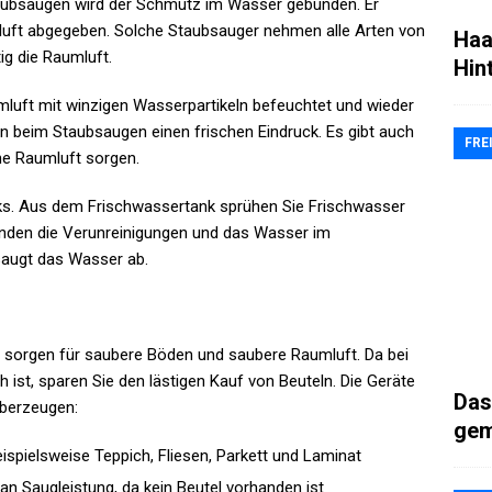
Staubsaugen wird der Schmutz im Wasser gebunden. Er
umluft abgegeben. Solche Staubsauger nehmen alle Arten von
Haa
ig die Raumluft.
Hin
mluft mit winzigen Wasserpartikeln befeuchtet und wieder
n beim Staubsaugen einen frischen Eindruck. Es gibt auch
FRE
che Raumluft sorgen.
ks. Aus dem Frischwassertank sprühen Sie Frischwasser
anden die Verunreinigungen und das Wasser im
saugt das Wasser ab.
e sorgen für saubere Böden und saubere Raumluft. Da bei
h ist, sparen Sie den lästigen Kauf von Beuteln. Die Geräte
Das
überzeugen:
gem
spielsweise Teppich, Fliesen, Parkett und Laminat
an Saugleistung, da kein Beutel vorhanden ist