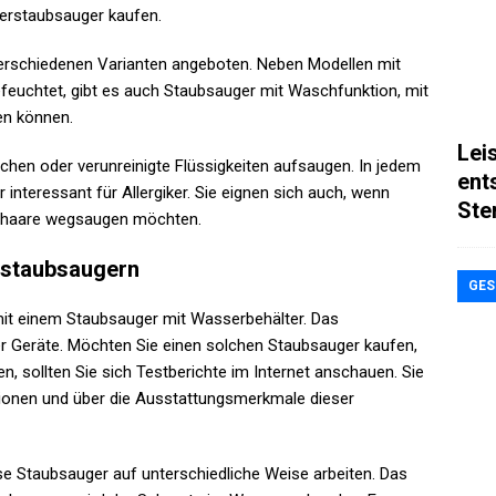
erstaubsauger kaufen.
erschiedenen Varianten angeboten. Neben Modellen mit
befeuchtet, gibt es auch Staubsauger mit Waschfunktion, mit
en können.
Lei
en oder verunreinigte Flüssigkeiten aufsaugen. In jedem
ent
 interessant für Allergiker. Sie eignen sich auch, wenn
Ste
ierhaare wegsaugen möchten.
rstaubsaugern
GES
mit einem Staubsauger mit Wasserbehälter. Das
er Geräte. Möchten Sie einen solchen Staubsauger kaufen,
, sollten Sie sich Testberichte im Internet anschauen. Sie
tionen und über die Ausstattungsmerkmale dieser
e Staubsauger auf unterschiedliche Weise arbeiten. Das