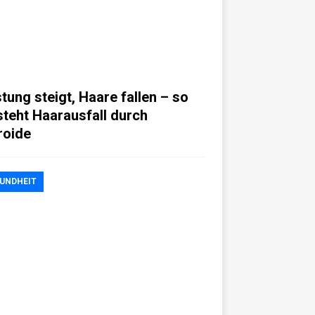
stung steigt, Haare fallen – so
steht Haarausfall durch
roide
UNDHEIT