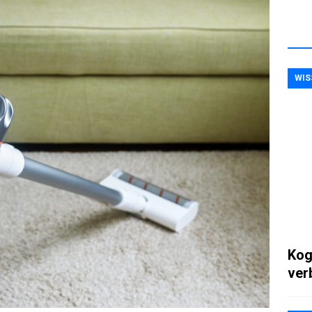
WIS
Kog
ver