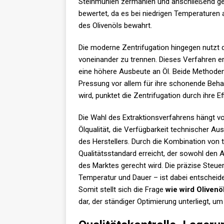
Steinmühlen zermahlen und anschließend ge
bewertet, da es bei niedrigen Temperaturen 
des Olivenöls bewahrt.
Die moderne Zentrifugation hingegen nutzt d
voneinander zu trennen. Dieses Verfahren erm
eine höhere Ausbeute an Öl. Beide Methoden 
Pressung vor allem für ihre schonende Beh
wird, punktet die Zentrifugation durch ihre Ef
Die Wahl des Extraktionsverfahrens hängt v
Ölqualität, die Verfügbarkeit technischer 
des Herstellers. Durch die Kombination von 
Qualitätsstandard erreicht, der sowohl den
des Marktes gerecht wird. Die präzise Steu
Temperatur und Dauer – ist dabei entschei
Somit stellt sich die Frage
wie wird Olivenö
dar, der ständiger Optimierung unterliegt,