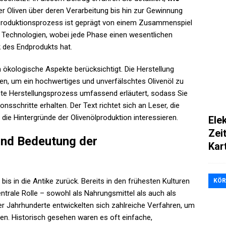
er Oliven über deren Verarbeitung bis hin zur Gewinnung
 Produktionsprozess ist geprägt von einem Zusammenspiel
 Technologien, wobei jede Phase einen wesentlichen
k des Endprodukts hat.
kologische Aspekte berücksichtigt. Die Herstellung
ngen, um ein hochwertiges und unverfälschtes Olivenöl zu
te Herstellungsprozess umfassend erläutert, sodass Sie
ionsschritte erhalten. Der Text richtet sich an Leser, die
die Hintergründe der Olivenölproduktion interessieren.
Ele
Zei
und Bedeutung der
Kar
 bis in die Antike zurück. Bereits in den frühesten Kulturen
KÖR
ntrale Rolle – sowohl als Nahrungsmittel als auch als
der Jahrhunderte entwickelten sich zahlreiche Verfahren, um
en. Historisch gesehen waren es oft einfache,