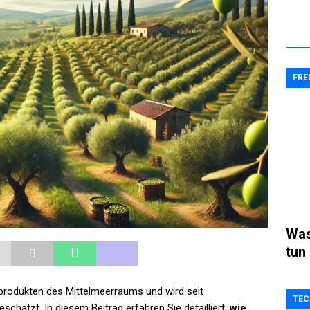
FRE
Was
tun
produkten des Mittelmeerraums und wird seit
TEC
schätzt. In diesem Beitrag erfahren Sie detailliert,
wie