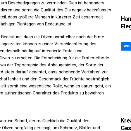
t, um Beschädigungen zu vermeiden. Dies ist besonders
idieren und somit die Qualität des Öls negativ beeinflussen
rteil, dass größere Mengen in kürzerer Zeit gesammelt
Han
ächigen Plantagen von Bedeutung ist.
Ele
 Bedeutung, dass die Oliven unmittelbar nach der Ernte
 Lagerzeiten können zu einer Verschlechterung des
WIS
n deshalb häufig auf integrierte Ernte- und
liven zu erhalten. Die Entscheidung für die Erntemethode
twa der Topographie des Anbaugebietes, der Sorte der
wird stets darauf geachtet, dass schonende Verfahren zur
haffenheit und den Geschmack der Früchte bestmöglich
ielt somit eine wesentliche Rolle, wenn es darum geht, ein
en authentischen Charakter des Produkts zu bewahren.
Kre
ven, ein Schritt, der maßgeblich die Qualität des
Ges
liven sorgfältig gereinigt, um Schmutz, Blätter und