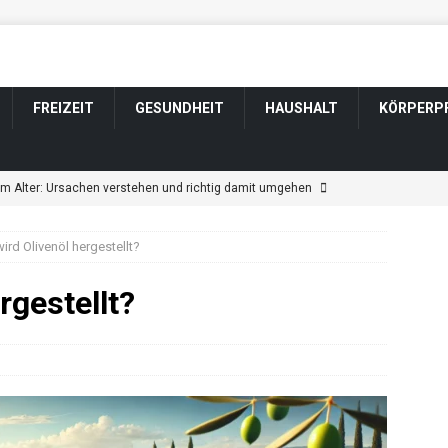
FREIZEIT
GESUNDHEIT
HAUSHALT
KÖRPERP
im Alter: Ursachen verstehen und richtig damit umgehen
ird Olivenöl hergestellt?
ngen im Alter: Welche harmlos sind und wann Sie zum Arzt sollten
rgestellt?
tsveränderung bei Parkinson: Wenn sich Wesen und Gefühle
ännerfrisuren für graue und weiße Haare
KÖRPERPFLEGE
t durch Schlaganfall: Wenn sich das Wesen verändert