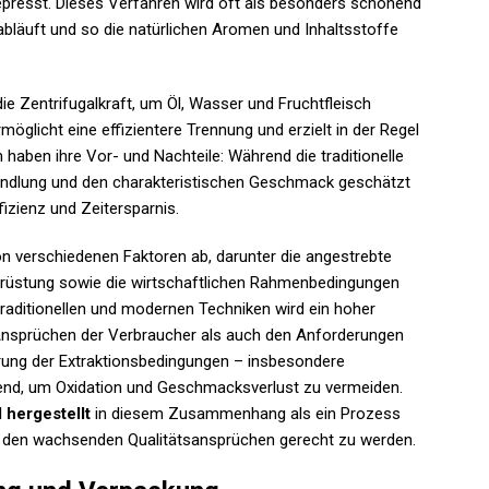
presst. Dieses Verfahren wird oft als besonders schonend
abläuft und so die natürlichen Aromen und Inhaltsstoffe
ie Zentrifugalkraft, um Öl, Wasser und Fruchtfleisch
öglicht eine effizientere Trennung und erzielt in der Regel
haben ihre Vor- und Nachteile: Während die traditionelle
andlung und den charakteristischen Geschmack geschätzt
fizienz und Zeitersparnis.
on verschiedenen Faktoren ab, darunter die angestrebte
Ausrüstung sowie die wirtschaftlichen Rahmenbedingungen
traditionellen und modernen Techniken wird ein hoher
 Ansprüchen der Verbraucher als auch den Anforderungen
erung der Extraktionsbedingungen – insbesondere
dend, um Oxidation und Geschmacksverlust zu vermeiden.
l hergestellt
in diesem Zusammenhang als ein Prozess
 um den wachsenden Qualitätsansprüchen gerecht zu werden.