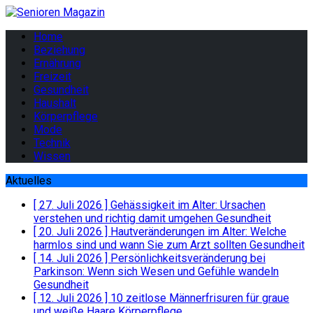
Home
Beziehung
Ernährung
Freizeit
Gesundheit
Haushalt
Körperpflege
Mode
Technik
Wissen
Aktuelles
[ 27. Juli 2026 ]
Gehässigkeit im Alter: Ursachen
verstehen und richtig damit umgehen
Gesundheit
[ 20. Juli 2026 ]
Hautveränderungen im Alter: Welche
harmlos sind und wann Sie zum Arzt sollten
Gesundheit
[ 14. Juli 2026 ]
Persönlichkeitsveränderung bei
Parkinson: Wenn sich Wesen und Gefühle wandeln
Gesundheit
[ 12. Juli 2026 ]
10 zeitlose Männerfrisuren für graue
und weiße Haare
Körperpflege