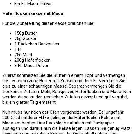
Ein EL Maca-Pulver
Haferflockenkekse mit Maca
Für die Zubereitung dieser Kekse brauchen Sie:
150g Butter
75g Zucker
1 Päckchen Backpulver
1 Ei
75g Mehl
200g Haferflocken
3 EL Maca-Pulver
Zuerst schmelzen Sie die Butter in einem Topf und vermengen
die geschmolzene Butter mit Zucker und dem Ei. Verrühren Sie
dies zu einer schaumigen Masse. Separat vermengen Sie die
trockenen Zutaten, Mehl, Backpulver, Haferflocken und Maca. Nun
werden diese zu den restlichen Zutaten gekippt und gut verrührt,
bis ein glatter Teig entsteht.
Nun muss nur noch der Ofen vorgeheizt werden. Bei ungefähr
200 Grad mittlerer Hitze gelingen die Haferflocken Kekse mit
Maca am besten. Das Backblech natürlich mit Backpapier
auslegen und darauf nun die Kekse legen. Lassen Sie genug Platz
zwischen den einzelnen Keksen. Im Optimalfall gehen diese