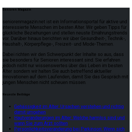
Senioren Magazin
seniorenmagazin.net ist ein Informationsportal für aktive und
interessierte Menschen im besten Alter. Wir geben Tipps für
glückliche Beziehungen und stellen neuste Ernährungstrends
vor. Darüber hinaus berichten wir über Gesundheit-, Technik-,
Haushalt-, Körperpflege-, Freizeit- und Mode-Themen.
Dabei richten wir den Schwerpunkt der Inhalte so aus, dass
sie besonders für Senioren interessant sind. Sie erfahren
jedoch nicht nur wissenswertes über das Leben im besten
Alter sondern wir halten Sie auch betreffend aktueller
Innovationen auf dem Laufenden, damit Sie das Gespräch mit
jungen Menschen nicht scheuen müssen.
Neueste Beiträge
Gehässigkeit im Alter: Ursachen verstehen und richtig
damit umgehen
Hautveränderungen im Alter: Welche harmlos sind und
wann Sie zum Arzt sollten
Persönlichkeitsveränderung bei Parkinson: Wenn sich