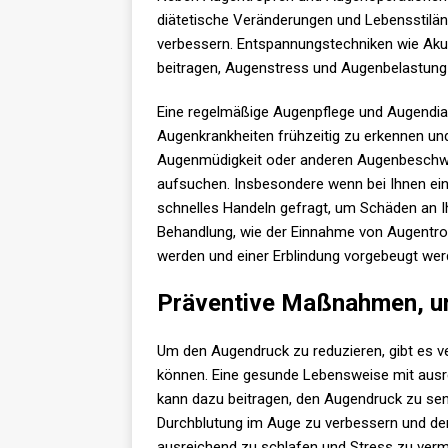
diätetische Veränderungen und Lebensstilän
verbessern. Entspannungstechniken wie Ak
beitragen, Augenstress und Augenbelastung 
Eine regelmäßige Augenpflege und Augendiag
Augenkrankheiten frühzeitig zu erkennen u
Augenmüdigkeit oder anderen Augenbeschwer
aufsuchen. Insbesondere wenn bei Ihnen ein 
schnelles Handeln gefragt, um Schäden an Ih
Behandlung, wie der Einnahme von Augentrop
werden und einer Erblindung vorgebeugt wer
Präventive Maßnahmen, u
Um den Augendruck zu reduzieren, gibt es v
können. Eine gesunde Lebensweise mit aus
kann dazu beitragen, den Augendruck zu se
Durchblutung im Auge zu verbessern und den
ausreichend zu schlafen und Stress zu ver