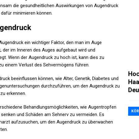
einsam die gesundheitlichen Auswirkungen von Augendruck
o dafür minimieren können.
ugendruck
Augendruck ein wichtiger Faktor, den man im Auge
ck, der im Inneren des Auges aufgebaut wird und
gt. Wenn der Augendruck zu hoch ist, kann dies zu
 zu einem Verlust des Sehvermögens führen.
Hoc
druck beeinflussen können, wie Alter, Genetik, Diabetes und
Haa
 Augenuntersuchungen durchzuführen, um den Augendruck zu
Deu
 zu erkennen.
verschiedene Behandlungsmöglichkeiten, wie Augentropfen
KÖR
zu senken und Schäden am Sehnerv zu vermeiden. Es
genarzt aufzusuchen, um den Augendruck zu überwachen
ten.