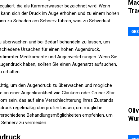
Mac
reguliert, die als Kammerwasser bezeichnet wird. Wenn
Tra
ann, kann sich der Druck im Auge erhöhen und zu einem hohen
ann zu Schäden am Sehnerv führen, was zu Sehverlust
GES
zu überwachen und bei Bedarf behandeln zu lassen, um
rschiedene Ursachen für einen hohen Augendruck,
, bestimmter Medikamente und Augenverletzungen. Wenn Sie
ugendruck haben, sollten Sie einen Augenarzt aufsuchen,
 erhalten.
chtig, um den Augendruck zu überwachen und mögliche
 an einer Augenkrankheit wie Glaukom oder Grüner Star
tom sein, das auf eine Verschlechterung Ihres Zustands
gendruck regelmäßig überprüfen lassen, um mögliche
Oli
 verschiedene Behandlungsmöglichkeiten empfehlen, um
Wun
Sehnerv zu vermeiden.
ndruck