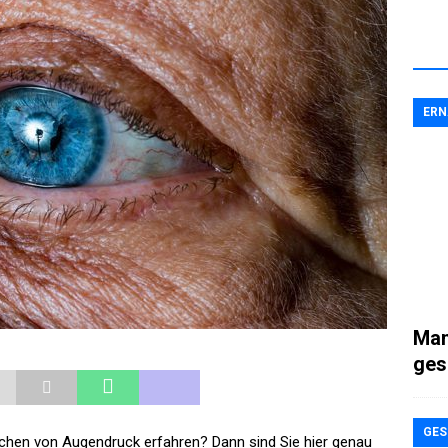
ER
Man
ges
GES
chen von Augendruck erfahren? Dann sind Sie hier genau