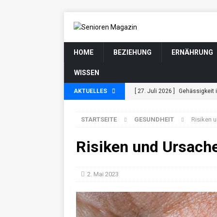
HOME
BEZIEHUNG
ERNÄHRUNG
WISSEN
AKTUELLES
[ 27. Juli 2026 ]
Gehässigkeit 
GESUNDHEIT
STARTSEITE
GESUNDHEIT
Risiken 
[ 20. Juli 2026 ]
Hautveränderu
GESUNDHEIT
Risiken und Ursach
[ 14. Juli 2026 ]
Persönlichkei
wandeln
GESUNDHEIT
2. Mai 2023
[ 12. Juli 2026 ]
10 zeitlose M
[ 8. Juli 2026 ]
Empathieverlus