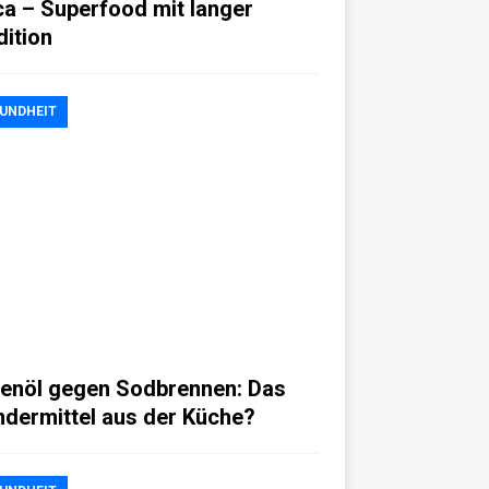
a – Superfood mit langer
dition
UNDHEIT
venöl gegen Sodbrennen: Das
dermittel aus der Küche?