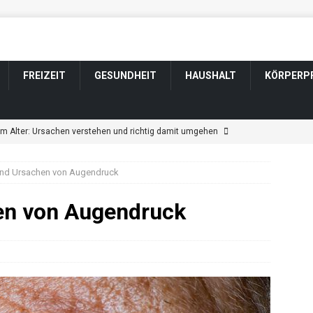
FREIZEIT
GESUNDHEIT
HAUSHALT
KÖRPERP
im Alter: Ursachen verstehen und richtig damit umgehen
und Ursachen von Augendruck
ngen im Alter: Welche harmlos sind und wann Sie zum Arzt sollten
en von Augendruck
tsveränderung bei Parkinson: Wenn sich Wesen und Gefühle
ännerfrisuren für graue und weiße Haare
KÖRPERPFLEGE
t durch Schlaganfall: Wenn sich das Wesen verändert