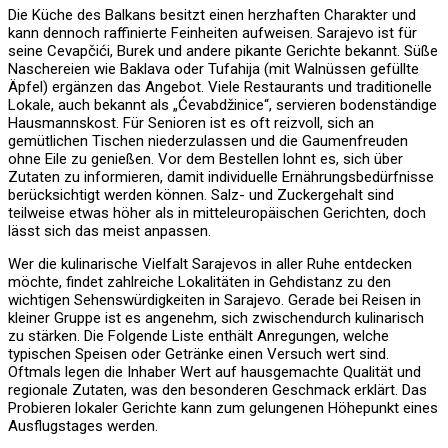
Die Küche des Balkans besitzt einen herzhaften Charakter und
kann dennoch raffinierte Feinheiten aufweisen. Sarajevo ist für
seine Cevapčići, Burek und andere pikante Gerichte bekannt. Süße
Naschereien wie Baklava oder Tufahija (mit Walnüssen gefüllte
Äpfel) ergänzen das Angebot. Viele Restaurants und traditionelle
Lokale, auch bekannt als „Ćevabdžinice“, servieren bodenständige
Hausmannskost. Für Senioren ist es oft reizvoll, sich an
gemütlichen Tischen niederzulassen und die Gaumenfreuden
ohne Eile zu genießen. Vor dem Bestellen lohnt es, sich über
Zutaten zu informieren, damit individuelle Ernährungsbedürfnisse
berücksichtigt werden können. Salz- und Zuckergehalt sind
teilweise etwas höher als in mitteleuropäischen Gerichten, doch
lässt sich das meist anpassen.
Wer die kulinarische Vielfalt Sarajevos in aller Ruhe entdecken
möchte, findet zahlreiche Lokalitäten in Gehdistanz zu den
wichtigen Sehenswürdigkeiten in Sarajevo. Gerade bei Reisen in
kleiner Gruppe ist es angenehm, sich zwischendurch kulinarisch
zu stärken. Die Folgende Liste enthält Anregungen, welche
typischen Speisen oder Getränke einen Versuch wert sind.
Oftmals legen die Inhaber Wert auf hausgemachte Qualität und
regionale Zutaten, was den besonderen Geschmack erklärt. Das
Probieren lokaler Gerichte kann zum gelungenen Höhepunkt eines
Ausflugstages werden.