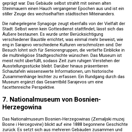
geprägt war. Das Gebäude selbst strahlt mit seinen alten
Steinmauern einen Hauch vergangener Epochen aus und ist ein
stiller Zeuge des wechselhaften städtischen Miteinanders.
Die nahegelegene Synagoge zeugt ebenfalls von der Vielfalt der
Stadt. Selbst wenn kein Gottesdienst stattfindet, lässt sich das
Äußere bestaunen. Es wurde unter Berücksichtigung
verschiedener Baustile errichtet, was einmal mehr beweist, wie
eng in Sarajevo verschiedene Kulturen verschmolzen sind. Der
Besuch lohnt sich für Seniorengruppen, die vertiefte Einblicke in
die multireligiöse Stadtgeschichte wünschen. Das Museum ist
meist nicht überfüllt, sodass Zeit zum ruhigen Verstehen der
Ausstellungsstücke bleibt. Darüber hinaus präsentieren
Schautafeln wissenswerte Informationen, um historische
Zusammenhänge leichter zu erfassen. Ein Rundgang durch das
Museum ergänzt das Gesamtbild Sarajevos um eine
facettenreiche Perspektive.
7. Nationalmuseum von Bosnien-
Herzegowina
Das Nationalmuseum Bosnien-Herzegowinas (Zemaljski muzej
Bosne i Hercegovine) blickt auf eine 1888 begonnene Geschichte
zurück. Es setzt sich aus mehreren Gebäuden zusammen und