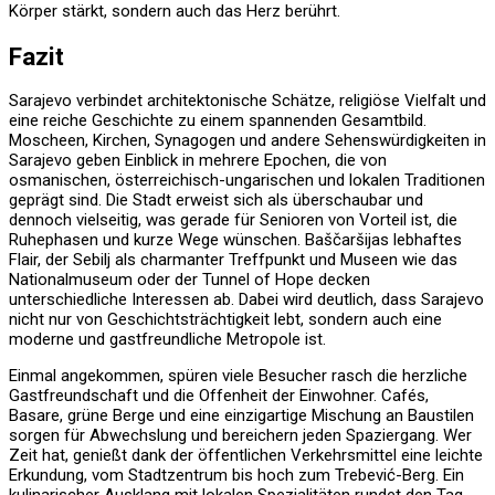
Körper stärkt, sondern auch das Herz berührt.
Fazit
Sarajevo verbindet architektonische Schätze, religiöse Vielfalt und
eine reiche Geschichte zu einem spannenden Gesamtbild.
Moscheen, Kirchen, Synagogen und andere Sehenswürdigkeiten in
Sarajevo geben Einblick in mehrere Epochen, die von
osmanischen, österreichisch-ungarischen und lokalen Traditionen
geprägt sind. Die Stadt erweist sich als überschaubar und
dennoch vielseitig, was gerade für Senioren von Vorteil ist, die
Ruhephasen und kurze Wege wünschen. Baščaršijas lebhaftes
Flair, der Sebilj als charmanter Treffpunkt und Museen wie das
Nationalmuseum oder der Tunnel of Hope decken
unterschiedliche Interessen ab. Dabei wird deutlich, dass Sarajevo
nicht nur von Geschichtsträchtigkeit lebt, sondern auch eine
moderne und gastfreundliche Metropole ist.
Einmal angekommen, spüren viele Besucher rasch die herzliche
Gastfreundschaft und die Offenheit der Einwohner. Cafés,
Basare, grüne Berge und eine einzigartige Mischung an Baustilen
sorgen für Abwechslung und bereichern jeden Spaziergang. Wer
Zeit hat, genießt dank der öffentlichen Verkehrsmittel eine leichte
Erkundung, vom Stadtzentrum bis hoch zum Trebević-Berg. Ein