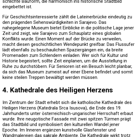
schlichte Bauform, die harmonisch ins historische Stadtbild
eingebettet ist.
Für Geschichtsinteressierte zählt die Lateinerbrücke eindeutig zu
den prägenden Sehenswürdigkeiten in Sarajevo. Das
nahegelegene Museum bietet Einblicke in die politische Lage jener
Zeit und zeigt, wie Sarajevo zum Schauplatz eines globalen
Konflikts wurde. Einen Moment auf der Brücke zu verweilen,
macht diesen geschichtlichen Wendepunkt greifbar. Das Flussufer
lädt ebenfalls zu beschaulichen Spaziergängen ein, da breite
Promenaden zum Schlendern einladen. Wer sich für Kultur und
Historie begeistert, sollte Zeit einplanen, um die Ausstellung in
Ruhe zu durchstöbern. Für Senioren ist ein Besuch leicht planbar,
da sich das Museum zumeist auf einer Ebene befindet und somit
keine steilen Treppen bewältigt werden müssen.
4. Kathedrale des Heiligen Herzens
Im Zentrum der Stadt erhebt sich die katholische Kathedrale des
Heiligen Herzens (Katedrala Srca Isusova), die Ende des 19.
Jahrhunderts unter österreichisch-ungarischer Herrschaft erbaut
wurde. Ihre neugotische Fassade mit zwei spitzen Türmen prägt
das Stadtbild und symbolisiert den kulturellen Wandel jener
Epoche. Im Inneren ergänzen kunstvolle Glasfenster und
Wandmalereien das sakrale Ambiente. Die Kathedrale wirkt trotz