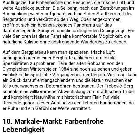
Ausflugsziel für Einheimische und Besucher, die frische Luft und
weite Ausblicke suchen. Die Seilbahn, nach den Zerstörungen im
Bosnienkrieg wieder aufgebaut, verbindet den Stadtkern mit der
Bergstation und verkürzt so den Weg. Oben angekommen,
eröffnet sich ein beeindruckendes Panorama auf das
darunterliegende Sarajevo und die umliegenden Gebirgszüge. Für
viele Senioren ist diese Fahrt eine komfortable Möglichkeit, die
natürliche Kulisse ohne anstrengende Wanderung zu erleben.
Auf dem Bergplateau kann man spazieren, frische Luft
schnappen oder in einer Berghütte einkehren, um lokale
Spezialitäten zu probieren. Teile der alten Bobbahn von den
Olympischen Winterspielen 1984 sind noch zu sehen und geben
Einblick in die sportliche Vergangenheit der Region. Wer mag, kann
ein Stück darauf entlangschlendern und die Natur zwischen den
teils überwachsenen Betonröhren bestaunen. Der Trebević-Berg
schenkt eine willkommene Abwechslung zum städtischen Trubel
und kombiniert Naturnähe mit historischem Flair. Für viele
Reisende gehört dieser Ausflug zu den liebsten Erinnerungen, da
er Ruhe und ein Gefühl der Weite vermittelt.
10. Markale-Markt: Farbenfrohe
Lebendigkeit