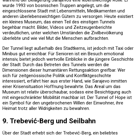
wurde 1993 von bosnischen Truppen angelegt, um die
eingeschlossene Stadt mit Lebensmitteln, Medikamenten und
anderen überlebenswichtigen Gütern zu versorgen. Heute existiert
ein kleines Museum, das einen Teil des einstigen Tunnels
begehbar macht. Bilder, Videos und Zeitzeugenberichte
verdeutlichen, unter welchen Umständen die Zivilbevölkerung
überlebte und wie viel Mut die Menschen aufbrachten.
Der Tunnel liegt außerhalb des Stadtkerns, ist jedoch mit Taxi oder
Minibus gut erreichbar. Für Senioren ist ein Besuch emotional
intensiv, bietet jedoch wertvolle Einblicke in die jüngere Geschichte
der Stadt. Durch das Betreten des Tunnels werden die
Dimensionen dieser humanitären Rettungsaktion greifbar. Wer
sich für zeitgenössische Politik und Konfliktgeschichte
interessiert, erfährt hier aus erster Hand, wie Sarajevo inmitten
einer Krisensituation Hoffnung bewahrte. Das Areal um das
Museum ist relativ überschaubar, sodass eine Besichtigung auch
mit eingeschränkter Mobilität machbar ist. Der Tunnel of Hope ist
ein Symbol für den ungebrochenen Willen der Einwohner, ihre
Heimat trotz aller Widrigkeiten zu bewahren.
9. Trebević-Berg und Seilbahn
Über der Stadt erhebt sich der Trebević-Berg, ein beliebtes