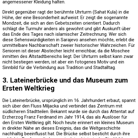
angemessener Kleidung halten.
Direkt gegenüber ragt der berühmte Uhrturm (Sahat Kula) in die
Höhe, der eine Besonderheit aufweist: Er zeigt die sogenannte
Mondzeit, die sich an den Gebetszeiten orientiert. Dadurch
schlägt die Turmuhr anders als gewohnt und gibt Auskunft über
das Ende des Tages nach islamischer Zeitrechnung. Wer sich
diese Sehenswürdigkeiten in Sarajevo ansehen möchte, erlebt die
unmittelbare Nachbarschaft zweier historischer Wahrzeichen. Für
Senioren ist dieser Abstecher leicht erreichbar, da die Moschee
inmitten des Altstadtbereichs liegt. Der Uhrturm selbst kann zwar
nicht bestiegen werden, ist aber ein fotogenes Motiv und ein
Sinnbild für die Verbindung aus Tradition und Stadtalltag.
3. Lateinerbrücke und das Museum zum
Ersten Weltkrieg
Die Lateinerbrücke, ursprünglich im 16. Jahrhundert erbaut, spannt
sich über den Fluss Miljacka und verbindet das Zentrum mit
südlicheren Stadtteilen. Bekannt wurde sie durch das Attentat auf
Erzherzog Franz Ferdinand im Jahr 1914, das als Auslöser für
den Ersten Weltkrieg gilt. Noch heute erinnert ein kleines Museum
in direkter Nähe an dieses Ereignis, das die Weltgeschichte
nachhaltig beeinflusst hat. Die Brücke selbst besticht durch ihre