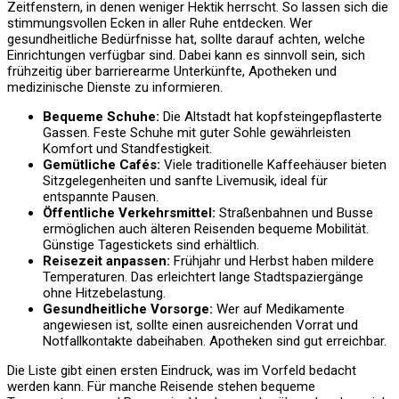
Zeitfenstern, in denen weniger Hektik herrscht. So lassen sich die
stimmungsvollen Ecken in aller Ruhe entdecken. Wer
gesundheitliche Bedürfnisse hat, sollte darauf achten, welche
Einrichtungen verfügbar sind. Dabei kann es sinnvoll sein, sich
frühzeitig über barrierearme Unterkünfte, Apotheken und
medizinische Dienste zu informieren.
Bequeme Schuhe:
Die Altstadt hat kopfsteingepflasterte
Gassen. Feste Schuhe mit guter Sohle gewährleisten
Komfort und Standfestigkeit.
Gemütliche Cafés:
Viele traditionelle Kaffeehäuser bieten
Sitzgelegenheiten und sanfte Livemusik, ideal für
entspannte Pausen.
Öffentliche Verkehrsmittel:
Straßenbahnen und Busse
ermöglichen auch älteren Reisenden bequeme Mobilität.
Günstige Tagestickets sind erhältlich.
Reisezeit anpassen:
Frühjahr und Herbst haben mildere
Temperaturen. Das erleichtert lange Stadtspaziergänge
ohne Hitzebelastung.
Gesundheitliche Vorsorge:
Wer auf Medikamente
angewiesen ist, sollte einen ausreichenden Vorrat und
Notfallkontakte dabeihaben. Apotheken sind gut erreichbar.
Die Liste gibt einen ersten Eindruck, was im Vorfeld bedacht
werden kann. Für manche Reisende stehen bequeme