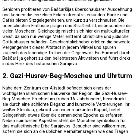
Senioren profitieren von Baščaršijas überschaubarer Ausdehnung
und können die einzelnen Ecken stressfrei erkunden. Bänke und
Cafés bieten Sitzgelegenheiten, um kurz zu verschnaufen. Die
orientalischen Einflüsse prägen das Straßenbild, insbesondere die
vielen Moscheen. Gleichzeitig mischt sich hier ein multikultureller
Geist, da sich nur wenige Meter entfernt christliche und jüdische
Gotteshäuser befinden. Geschichtsliebhaber erleben die bewegte
Vergangenheit dieser Altstadt in jedem Winkel und spüren
zugleich das lebendige Treiben der Gegenwart. Ein Bummel durch
Baščaršija gehört zu den beliebtesten Aktivitäten und führt direkt
in das Herz des historischen Sarajevo.
2. Gazi-Husrev-Beg-Moschee und Uhrturm
Nahe dem Zentrum der Altstadt befindet sich eines der
wichtigsten islamischen Bauwerke der Region: die Gazi-Husrev-
Beg-Moschee. Errichtet im frühen 16. Jahrhundert, beeindruckt
sie durch eine schlichte Eleganz und kunstvolle Verzierungen. Ihr
weißer Steinbau, gekrönt von einer markanten Kuppel, bietet
Gelegenheit, etwas über die osmanische Epoche zu erfahren.
Neben spirituellen Aspekten steht die Moschee symbolisch für
das multiethnische Erbe Sarajevos. Besucher sind willkommen,
sofern sie sich an die üblichen Verhaltensregeln wie das Tragen