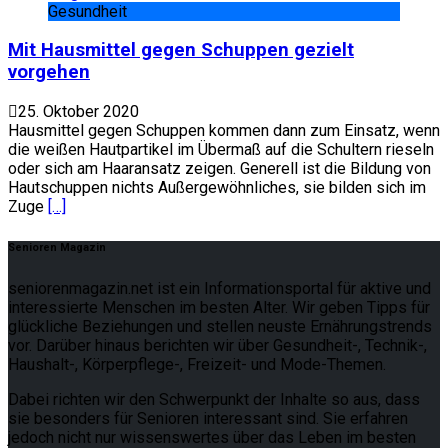
Gesundheit
Mit Hausmittel gegen Schuppen gezielt
vorgehen
25. Oktober 2020
Hausmittel gegen Schuppen kommen dann zum Einsatz, wenn
die weißen Hautpartikel im Übermaß auf die Schultern rieseln
oder sich am Haaransatz zeigen. Generell ist die Bildung von
Hautschuppen nichts Außergewöhnliches, sie bilden sich im
Zuge
[…]
Senioren Magazin
seniorenmagazin.net ist ein Informationsportal für aktive und
interessierte Menschen im besten Alter. Wir geben Tipps für
glückliche Beziehungen und stellen neuste Ernährungstrends
vor. Darüber hinaus berichten wir über Gesundheit-, Technik-,
Haushalt-, Körperpflege-, Freizeit- und Mode-Themen.
Dabei richten wir den Schwerpunkt der Inhalte so aus, dass
sie besonders für Senioren interessant sind. Sie erfahren
jedoch nicht nur wissenswertes über das Leben im besten