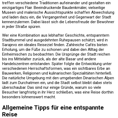
treffen verschiedene Traditionen aufeinander und gestalten ein
einzigartiges Flair. Beeindruckende Baudenkmäler, vielseitige
Museen und malerische Aussichtspunkte schaffen Abwechslung
und laden dazu ein, die Vergangenheit und Gegenwart der Stadt
kennenzulernen. Dabei lässt sich die Lebensfreude der Bewohner
in jeder Straße spüren.
Wer eine Kombination aus lebhafter Geschichte, entspanntem
Stadtbummel und ausgedehnten Ruhepausen schätzt, wird in
Sarajevo ein ideales Reiseziel finden. Zahlreiche Cafés bieten
Erholung, um die Füße zu schonen und dabei den Alltag der
Einheimischen zu beobachten. Die Ursprünge der Stadt reichen
bis ins Mittelalter zurück, als der alte Basar und andere
Handelszentren entstanden. Später folgte die Entwicklung unter
verschiedenen Herrschaftsformen, was ein sichtbares Erbe an
Bauwerken, Religionen und kulinarischen Spezialitäten hinterließ.
Die natürliche Umgebung mit den umgebenden Dinarischen Alpen
lädt zum Durchatmen ein, und die Stadt selbst bleibt dabei stets
überschaubar. Das sind nur einige Gründe, warum so viele
Besucher langfristig in ihr Herz schließen, was eine Reise dorthin
besonders lohnenswert macht.
Allgemeine Tipps für eine entspannte
Reise