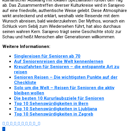
kulinarischer Ausklang mit lokalen Spezialitäten rundet den Tag
ab. Das Zusammentreffen diverser Kulturkreise wird in Sarajevo
auf eine friedvolle, authentische Weise gelebt. Diese Atmosphäre
wirkt ansteckend und erklärt, weshalb viele Reisende mit dem
Wunsch abreisen, bald wiederzukehren. Der Mythos, wonach ein
Schluck vom Sebilj zum Wiedersehen führt, hat also durchaus
seinen wahren Kern. Sarajevo trägt seine Geschichte stolz zur
Schau und heißt Menschen aller Generationen willkommen.
Weitere Informationen:
Singlereisen für Senioren ab 70
Auf Seniorenreisen die Welt kennenlernen
Kreuzfahrten für Senioren – die entspannte Art zu
reisen
Senioren Reisen – Die wichtigsten Punkte auf der
Checkliste
Solo um die Welt – Reisen für Senioren die aktiv
bleiben wollen
Die besten 10 Kururlaubsziele für Senioren
Top 10 Sehenswürdigkeiten in Bern
Top 10 Sehenswürdigkeiten in Ljubljana
Top 10 Sehenswürdigkeiten in Zagreb