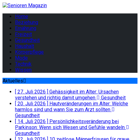
Home
Beziehung
Ernährung
Freizeit
Gesundheit
Haushalt
Körperpflege
Mode
Technik
Wissen
Aktuelles
[ 27. Juli 2026 ]
Gehässigkeit im Alter: Ursachen
verstehen und richtig damit umgehen
Gesundheit
[ 20. Juli 2026 ]
Hautveränderungen im Alter: Welche
harmlos sind und wann Sie zum Arzt sollten
Gesundheit
[ 14. Juli 2026 ]
Persönlichkeitsveränderung bei
Parkinson: Wenn sich Wesen und Gefühle wandeln
Gesundheit
[ 12. Juli 2026 ]
10 zeitlose Männerfrisuren für graue