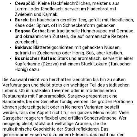
Cevapčići:
Kleine Hackfleischröllchen, meistens aus
Lamm- oder Rindfleisch, serviert im Fladenbrot mit
Zwiebeln und Kajmak.
Burek:
Ein hauchdünn gerollter Teig, gefüllt mit Hackfleisch,
Käse oder Spinat, oft in Schneckenform gebacken.
Begova Čorba:
Eine traditionelle Hühnersuppe mit Gemüse
und okraähnlichen Zutaten, die auf osmanische Rezepte
zurückgeht.
Baklava:
Blätterteigschichten mit gehackten Nüssen,
getränkt in Zuckersirup oder Honig. Süß, aber köstlich.
Bosnischer Kaffee:
Stark und aromatisch, serviert in einer
Kupferkanne (Džezva) mit einem Stück Lokum (Türkischer
Honig) dazu.
Die Auswahl reicht von herzhaften Gerichten bis hin zu süßen
Verführungen und bleibt stets ein wichtiger Teil des städtischen
Lebens. Ob in rustikalen Tavernen oder in modernisierten
Restaurants mit Panoramablick, Sarajevo präsentiert eine
Bandbreite, bei der Genießer fündig werden. Die großen Portionen
können jederzeit geteilt oder in kleineren Varianten bestellt
werden, falls der Appetit nicht für ein ganzes Menü reicht. Viele
Gastgeber reagieren flexibel und erfüllen Sonderwünsche. Wer
neugierig bleibt, stößt auf vielfältige Aromen, die die
multiethnische Geschichte der Stadt reflektieren. Das
gemeinsame Essen wird zu einem Erlebnis, das nicht nur den