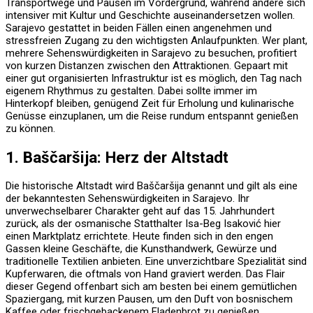
Transportwege und Pausen im Vordergrund, während andere sich
intensiver mit Kultur und Geschichte auseinandersetzen wollen.
Sarajevo gestattet in beiden Fällen einen angenehmen und
stressfreien Zugang zu den wichtigsten Anlaufpunkten. Wer plant,
mehrere Sehenswürdigkeiten in Sarajevo zu besuchen, profitiert
von kurzen Distanzen zwischen den Attraktionen. Gepaart mit
einer gut organisierten Infrastruktur ist es möglich, den Tag nach
eigenem Rhythmus zu gestalten. Dabei sollte immer im
Hinterkopf bleiben, genügend Zeit für Erholung und kulinarische
Genüsse einzuplanen, um die Reise rundum entspannt genießen
zu können.
1. Baščaršija: Herz der Altstadt
Die historische Altstadt wird Baščaršija genannt und gilt als eine
der bekanntesten Sehenswürdigkeiten in Sarajevo. Ihr
unverwechselbarer Charakter geht auf das 15. Jahrhundert
zurück, als der osmanische Statthalter Isa-Beg Isaković hier
einen Marktplatz errichtete. Heute finden sich in den engen
Gassen kleine Geschäfte, die Kunsthandwerk, Gewürze und
traditionelle Textilien anbieten. Eine unverzichtbare Spezialität sind
Kupferwaren, die oftmals von Hand graviert werden. Das Flair
dieser Gegend offenbart sich am besten bei einem gemütlichen
Spaziergang, mit kurzen Pausen, um den Duft von bosnischem
Kaffee oder frischgebackenem Fladenbrot zu genießen.