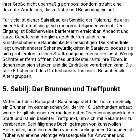
ihrer Größe nicht übermäßig pompös, sondern strahlt eine
dezente Würde aus, die zu Ruhe und Besinnung einlädt.
Für viele ist dieser Sakralbau ein Sinnbild der Toleranz, da er in
einer Stadt steht, die gleich mehrere Religionen vereint. Der
Eingang ist üblicherweise barrierearm erreichbar. Andacht und
kurze Gebete sind möglich, doch dürfen auch reine
Kunstliebhaber die Räumlichkeiten besichtigen. Die Kathedrale
liegt unweit anderer Sehenswürdigkeiten in Sarajevo, sodass sie
sich problemlos in einen Stadtrundgang integrieren lässt. Wenige
Schritte entfernt öffnen Cafés und Restaurants ihre Türen, in
denen man sich stärken und die Eindrücke verarbeiten kann. Die
stille Erhabenheit des Gotteshauses fasziniert Besucher aller
Altersgruppen.
5. Sebilj: Der Brunnen und Treffpunkt
Mitten auf dem Basarplatz Baščaršija steht der hölzerne Sebilj,
ein Brunnen im osmanischen Stil, der im 18. Jahrhundert erbaut
wurde. Er gilt als einer der markantesten Orientierungspunkte der
Stadt und ist ein beliebter Treffpunkt, um sich mit Bekannten zu
verabreden. Sein filigranes Dach, getragen von kunstvollen
Holzsäulen, hebt ihn deutlich von den umliegenden Gebäuden ab.
Früher war er eine wichtige Wasserquelle für Anwohner und