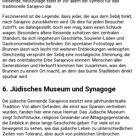
Reisende, heutzutage stellt er vor allem ein Symbol für das
traditionelle Sarajevo dar.
Faszinierend ist die Legende, dass jeder, der aus dem Sebilj trinkt,
nach Sarajevo zurückkehren wird. Ob dies für jeden Besucher
zutrifft, sei dahingestellt, doch wer mag, kann einen Schluck
wagen. Besonders ältere Reisende schätzen den zentralen
Standort, da sich ringsherum Geschäfte, Souvenir-Läden und
Gastronomiebetriebe befinden. Ein spontaner Fotostopp am
Brunnen lässt sich leicht mit weiteren Entdeckungen verknüpfen.
Gleichzeitig versprüht der Sebilj eine nostalgische Stimmung, die
an das orientalische Erbe Sarajevos erinnert. Menschen aller
Generationen und Herkunft kommen hier zusammen, was den
Brunnen zu einem Ort macht, an dem das bunte Stadtleben direkt
spürbar wird.
6. Jüdisches Museum und Synagoge
Die jüdische Gemeinde Sarajevos besitzt eine jahrhundertealte
Tradition. Vor allem Sefarden, die einst aus Spanien vertrieben
wurden, fanden hier eine neue Heimat. Das Jüdische Museum
zeigt Schriftstücke, religiöse Gewänder und Alltagsgegenstände,
die Einblick in diese lange Geschichte geben. Für viele ist es
bewegend zu sehen, wie das jüdische Leben zu unterschiedlichen
Zeiten von Toleranz, aber auch von politischen Umbrüchen