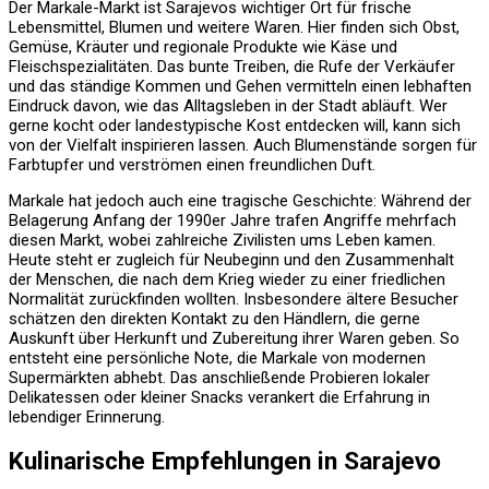
Der Markale-Markt ist Sarajevos wichtiger Ort für frische
Lebensmittel, Blumen und weitere Waren. Hier finden sich Obst,
Gemüse, Kräuter und regionale Produkte wie Käse und
Fleischspezialitäten. Das bunte Treiben, die Rufe der Verkäufer
und das ständige Kommen und Gehen vermitteln einen lebhaften
Eindruck davon, wie das Alltagsleben in der Stadt abläuft. Wer
gerne kocht oder landestypische Kost entdecken will, kann sich
von der Vielfalt inspirieren lassen. Auch Blumenstände sorgen für
Farbtupfer und verströmen einen freundlichen Duft.
Markale hat jedoch auch eine tragische Geschichte: Während der
Belagerung Anfang der 1990er Jahre trafen Angriffe mehrfach
diesen Markt, wobei zahlreiche Zivilisten ums Leben kamen.
Heute steht er zugleich für Neubeginn und den Zusammenhalt
der Menschen, die nach dem Krieg wieder zu einer friedlichen
Normalität zurückfinden wollten. Insbesondere ältere Besucher
schätzen den direkten Kontakt zu den Händlern, die gerne
Auskunft über Herkunft und Zubereitung ihrer Waren geben. So
entsteht eine persönliche Note, die Markale von modernen
Supermärkten abhebt. Das anschließende Probieren lokaler
Delikatessen oder kleiner Snacks verankert die Erfahrung in
lebendiger Erinnerung.
Kulinarische Empfehlungen in Sarajevo