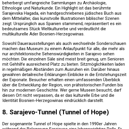
beherbergt umfangreiche Sammlungen zu Archäologie,
Ethnologie und Naturkunde. Ein Highlight ist das berühmte
Sarajevska Hagada, ein handgeschriebenes jüdisches Buch aus
dem Mittelalter, das kunstvolle Illustrationen biblischer Szenen
zeigt. Ursprünglich aus Spanien stammend, repräsentiert es ein
bedeutsames Stück Weltkulturerbe und verdeutlicht die
multikulturelle Ader Bosnien-Herzegowinas.
Sowohl Dauerausstellungen als auch wechselnde Sonderschauen
machen das Museum zu einem Anlaufpunkt für alle, die mehr als
nur architektonische Sehenswürdigkeiten in Sarajevo sehen
möchten. Die einzelnen Säle sind meist breit genug, um Senioren
mit Gehhilfe ausreichend Platz zu bieten. Sitzmöglichkeiten laden
in regelmäßigen Abständen zum Ausruhen ein. Darüber hinaus
gewähren detailreiche Erklärungen Einblicke in die Entstehungszeit
der Exponate. Besucher erhalten einen umfassenden Überblick
über die Entwicklung der Region, von prähistorischen Funden bis
hin zur modernen Geschichte. Wer gerne Museen besucht, darf
diesen Ort nicht verpassen, da er das kulturelle Erbe und die
Identität Bosnien-Herzegowinas eindrücklich darstellt.
8. Sarajevo-Tunnel (Tunnel of Hope)
Der sogenannte Tunnel of Hope spielte in den 1990er Jahren
während der Belagerung Sarajevos eine lebenswichtige Rolle. Er